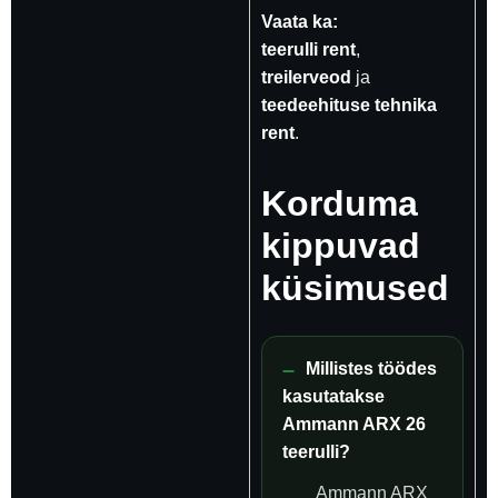
Vaata ka:
teerulli rent
,
treilerveod
ja
teedeehituse tehnika
rent
.
Korduma
kippuvad
küsimused
Millistes töödes
kasutatakse
Ammann ARX 26
teerulli?
Ammann ARX