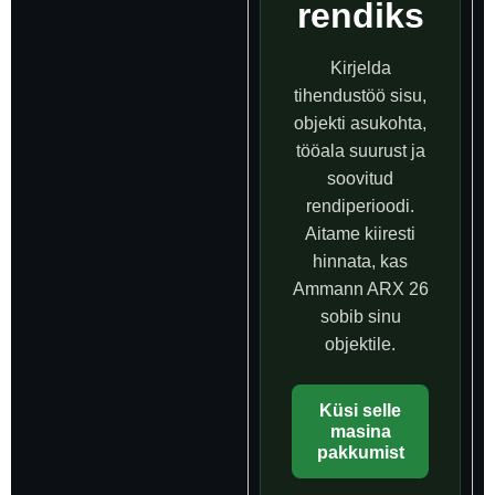
rendiks
Kirjelda
tihendustöö sisu,
objekti asukohta,
tööala suurust ja
soovitud
rendiperioodi.
Aitame kiiresti
hinnata, kas
Ammann ARX 26
sobib sinu
objektile.
Küsi selle
masina
pakkumist