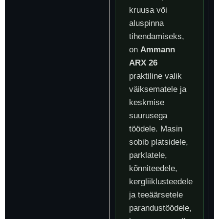
kruusa või
aluspinna
tihendamiseks,
on
Ammann
ARX 26
praktiline valik
väiksematele ja
keskmise
suurusega
töödele. Masin
sobib platsidele,
parklatele,
kõnniteedele,
kergliiklusteedele
ja teeäärsetele
parandustöödele,