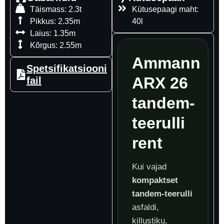
Täismass: 2.3t
Kütusepaagi maht:
Pikkus: 2.35m
40l
Laius: 1.35m
Kõrgus: 2.55m
Ammann
Spetsifikatsiooni
ARX 26
fail
tandem-
teerulli
rent
Kui vajad
kompaktset
tandem-teerulli
asfaldi,
killustiku,