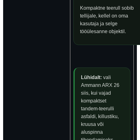
Kompaktne teerull sobib
tellijale, kellel on oma
kasutaja ja selge
tööülesanne objektil.
Lühidalt:
vali
Ammann ARX 26
siis, kui vajad
kompaktset
tandem-teerulli
asfaldi, killustiku,
kruusa või
aluspinna
tihendamiseks