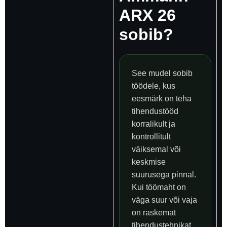
ARX 26
sobib?
See mudel sobib
töödele, kus
eesmärk on teha
tihendustööd
korralikult ja
kontrollitult
väiksemal või
keskmise
suurusega pinnal.
Kui töömaht on
väga suur või vaja
on raskemat
tihendustehnikat,