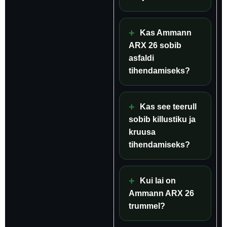
Kas Ammann
ARX 26 sobib
asfaldi
tihendamiseks?
Kas see teerull
sobib killustiku ja
kruusa
tihendamiseks?
Kui lai on
Ammann ARX 26
trummel?