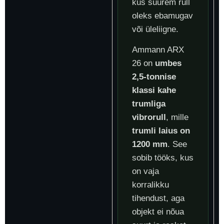
kus suurem rull
oleks ebamugav
või üleliigne.
Ammann ARX
26 on
umbes
2,5-tonnise
klassi kahe
trumliga
vibrorull
, mille
trumli laius on
1200 mm
. See
sobib tööks, kus
on vaja
korralikku
tihendust, aga
objekt ei nõua