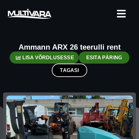
Ammann ARX 26 teerulli rent
LISA VÕRDLUSESSE
ESITA PÄRING
TAGASI