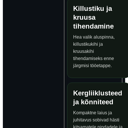
Killustiku ja
kruusa
tihendamine
Hea valik aluspinna,
killustikukihi ja
kruusakihi
tihendamiseks enne
järgmisi tööetappe.
Kergliiklusteed
ja kõnniteed
Kompaktne laius ja
juhitavus sobivad hästi
kitsamatele pindadele ja