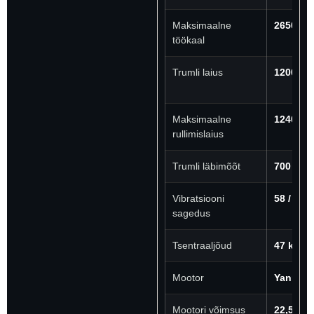
Maksimaalne
2650 kg
töökaal
Trumli laius
1200 m
Maksimaalne
1240 m
rullimislaius
Trumli läbimõõt
700 mm
Vibratsiooni
58 / 66 
sagedus
Tsentraaljõud
47 kN
Mootor
Yanmar
Mootori võimsus
22,5 kW 