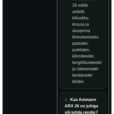
26 sobib
asfaldi,
killustiku,
kruusa ja
aluspinna
tihendamiseks
platsidel,
parklates,
kõnniteedel,
kergliiklusteedel
ja väiksematel
teeäärsetel
töödel.
Kas Ammann
ARX 26 on juhiga
või juhita rendis?