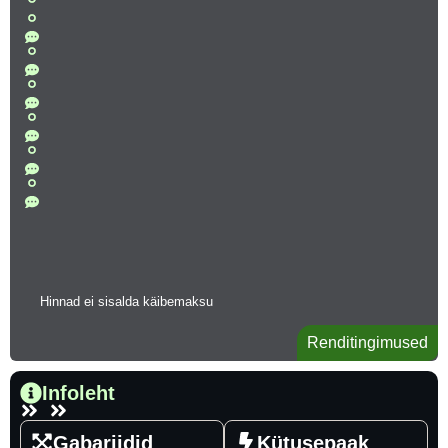
Hinnad ei sisalda käibemaksu
Renditingimused
Infoleht
Gabariidid
Kütusepaak