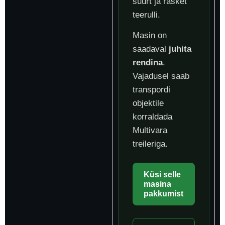
suurt ja rasket
teerulli.
Masin on
saadaval
juhita
rendina
.
Vajadusel saab
transpordi
objektile
korraldada
Multivara
treileriga.
Küsi selle
masina
pakkumist