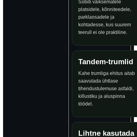
Sobib väiksematele
platsidele, kõnniteedele,
parklaosadele ja
kohtadesse, kus suurem
teerull ei ole praktiline.
Tandem-trumlid
Kahe trumliga ehitus aitab
saavutada ühtlase
tihendustulemuse asfaldi,
killustiku ja aluspinna
töödel.
Lihtne kasutada