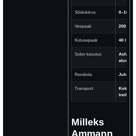
Sõidukiirus
0–10 km
Veepaak
200 l
Kütusepaak
40 l
Sobiv kasutus
Asfalt, k
aluspin
Rendiviis
Juhita r
Transport
Kokkule
treilerig
Milleks
Ammann