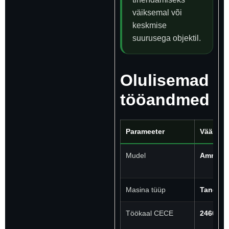
väiksemal või
keskmise
suurusega objektil.
Olulisemad
tööandmed
Parameeter
Väärtus
Mudel
Ammann
Masina tüüp
Tandem-
Töökaal CECE
2460 kg