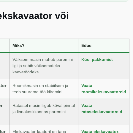
ekskavaator või
Miks?
Edasi
Väiksem masin mahub paremini
Küsi pakkumist
ligi ja sobib väiksemateks
kaevetöödeks.
tor
Roomikmasin on stabiilsem ja
Vaata
teeb suurema töö kiiremini.
roomikekskavaatoreid
or
Ratastel masin liigub kõval pinnal
Vaata
ja linnakeskkonnas paremini.
ratasekskavaatoreid
dur
Ekskavaator-laaduril on taga
Vaata ekskavaator-