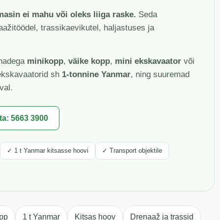
asin ei mahu või oleks liiga raske.
Seda
aažitöödel, trassikaevikutel, haljastuses ja
õnadega
minikopp
,
väike kopp
,
mini ekskavaator
või
ekskavaatorid sh
1-tonnine Yanmar
, ning suuremad
val.
ta: 5663 3900
✓ 1 t Yanmar kitsasse hoovi
✓ Transport objektile
pp
1 t Yanmar
Kitsas hoov
Drenaaž ja trassid