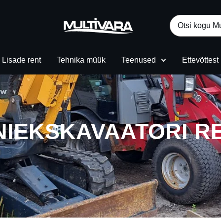
Lisade rent
Tehnika müük
Teenused
Ettevõttest
NIEKSKAVAATORI R