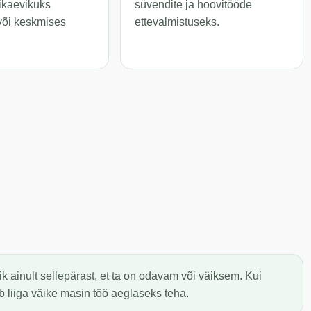
ikaevikuks
süvendite ja hoovitööde
või keskmises
ettevalmistuseks.
ik ainult sellepärast, et ta on odavam või väiksem. Kui
b liiga väike masin töö aeglaseks teha.