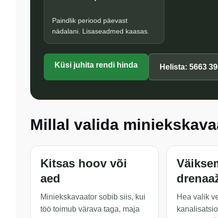
Paindlik periood päevast
nädalani. Lisaseadmed kaasas.
Küsi juhita rendi hinda
Helista: 5663 3
Millal valida miniekskav
Kitsas hoov või
Väiksem
aed
drenaa
Miniekskavaator sobib siis, kui
Hea valik ve
töö toimub värava taga, maja
kanalisatsioo