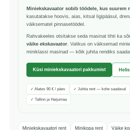
Miniekskavaator sobib töödele, kus suurem m
kasutatakse hoovis, aias, kitsal ligipääsul, dren
väiksematel pinnasetöödel.
Rahvakeeles otsitakse seda masinat tihti ka s
väike ekskavaator
. Valikus on väiksemad mini
miniklassi masinad — kõik juhita rendiks saada
Küsi miniekskavaatori pakkumist
Helis
✓ Alates 90 € / päev
✓ Juhita rent — kohe saadaval
✓ Tallinn ja Harjumaa
Miniekskavaatori rent
Minikopa rent
Väike ko