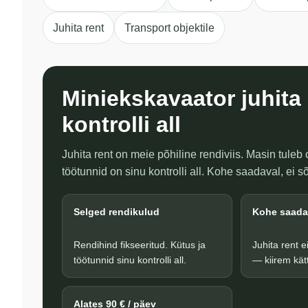
Juhita rent
Transport objektile
Miniekskavaator juhita
kontrolli all
Juhita rent on meie põhiline rendiviis. Masin tuleb 
töötunnid on sinu kontrolli all. Kohe saadaval, ei sõ
Selged rendikulud
Kohe saada
Rendihind fikseeritud. Kütus ja
Juhita rent ei
töötunnid sinu kontrolli all.
— kiirem kät
Alates 90 € / päev