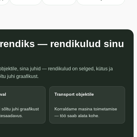
 rendiks — rendikulud sinu
objektile, sina juhid — rendikulud on selged, kütus ja
ltu juhi graafikust.
val
Transport objektile
 sõltu juhi graafikust
Korraldame masina toimetamise
tesaadavus.
— töö saab alata kohe.