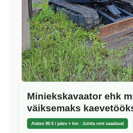
Miniekskavaator ehk mi
väiksemaks kaevetöök
Alates 90 € / päev + km · Juhita rent saadaval