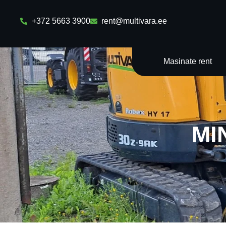
+372 5663 3900
rent@multivara.ee
Masinate rent
MI