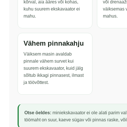
kõrval, aia ääres või kohas,
või drenaaž
kuhu suurem ekskavaator ei
väiksemas 
mahu.
mahus.
Vähem pinnakahju
Väiksem masin avaldab
pinnale vähem survet kui
suurem ekskavaator, kuid jälg
sõltub ikkagi pinnasest, ilmast
ja töövõttest.
Otse öeldes:
miniekskavaator ei ole alati parim val
töömaht on suur, kaeve sügav või pinnas raske, või