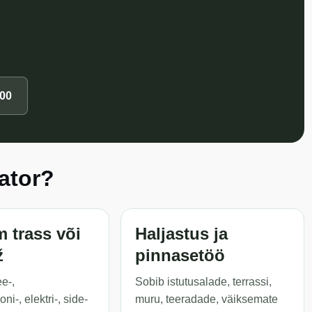
900
aator?
 trass või
Haljastus ja
ž
pinnasetöö
e-,
Sobib istutusalade, terrassi,
ni-, elektri-, side-
muru, teeradade, väiksemate