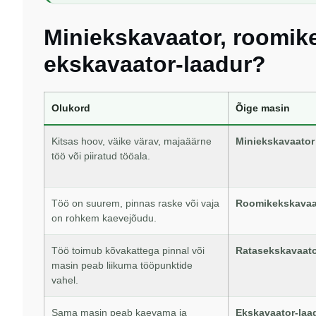
Miniekskavaator, roomik
ekskavaator-laadur?
Olukord
Õige masin
Kitsas hoov, väike värav, majaäärne
Miniekskavaator
töö või piiratud tööala.
Töö on suurem, pinnas raske või vaja
Roomikekskavaa
on rohkem kaevejõudu.
Töö toimub kõvakattega pinnal või
Ratasekskavaat
masin peab liikuma tööpunktide
vahel.
Sama masin peab kaevama ja
Ekskavaator-laa