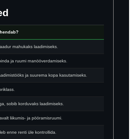
ed
tähendab?
llaadur mahukaks laadimiseks.
 pinda ja ruumi manööverdamiseks.
laadimistööks ja suurema kopa kasutamiseks.
iklass.
ga, sobib korduvaks laadimiseks.
avalt liikumis- ja pööramisruumi.
leb enne renti üle kontrollida.