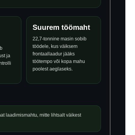
Suurem töömaht
22,7-tonnine masin sobib
töödele, kus väiksem
ab
frontaallaadur jääks
st ja
töötempo või kopa mahu
trolli
poolest aeglaseks.
 laadimismahtu, mitte lihtsalt väikest