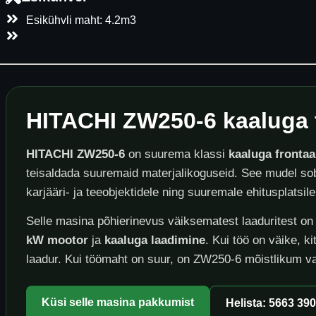
Esikühvli maht: 4.2m3
HITACHI ZW250-6 kaaluga 
HITACHI ZW250-6
on suurema klassi
kaaluga frontaa
teisaldada suuremaid materjalikoguseid. See mudel sobi
karjääri- ja teeobjektidele ning suuremale ehitusplatsile
Selle masina põhierinevus väiksematest laaduritest o
kW mootor
ja
kaaluga laadimine
. Kui töö on väike, k
laadur. Kui töömaht on suur, on ZW250-6 mõistlikum va
Küsi selle masina pakkumist
Helista: 5663 39