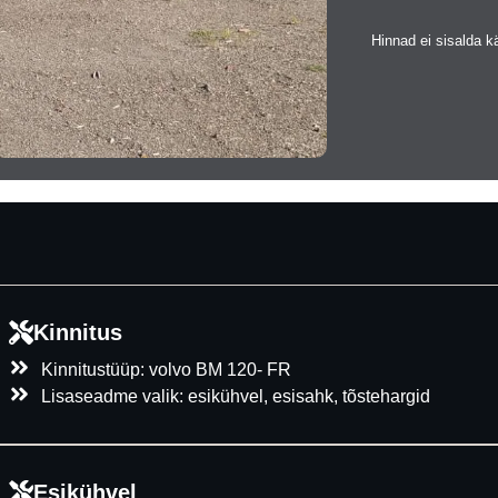
Hinnad ei sisalda 
Kinnitus
Kinnitustüüp: volvo BM 120- FR
Lisaseadme valik: esikühvel, esisahk, tõstehargid
Esikühvel