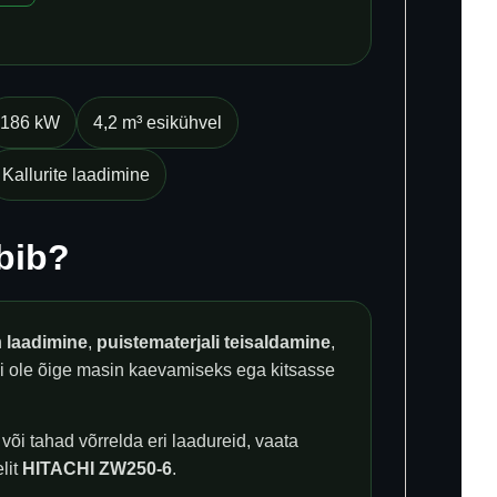
186 kW
4,2 m³ esikühvel
Kallurite laadimine
bib?
n
laadimine
,
puistematerjali teisaldamine
,
ei ole õige masin kaevamiseks ega kitsasse
 või tahad võrrelda eri laadureid, vaata
lit
HITACHI ZW250-6
.