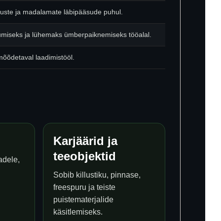
aluste ja madalamate läbipääsude puhul.
ikumiseks ja lühemaks ümberpaiknemiseks tööalal.
 mõõdetaval laadimistööl.
Karjäärid ja
teeobjektid
adele,
Sobib killustiku, pinnase,
freespuru ja teiste
puistematerjalide
käsitlemiseks.