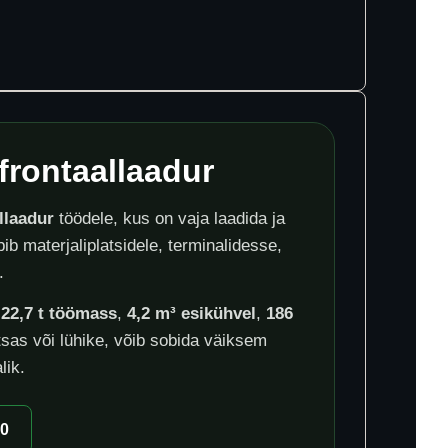
frontaallaadur
llaadur
töödele, kus on vaja laadida ja
b materjaliplatsidele, terminalidesse,
.
n
22,7 t töömass
,
4,2 m³ esikühvel
,
186
itsas või lühike, võib sobida väiksem
lik.
00