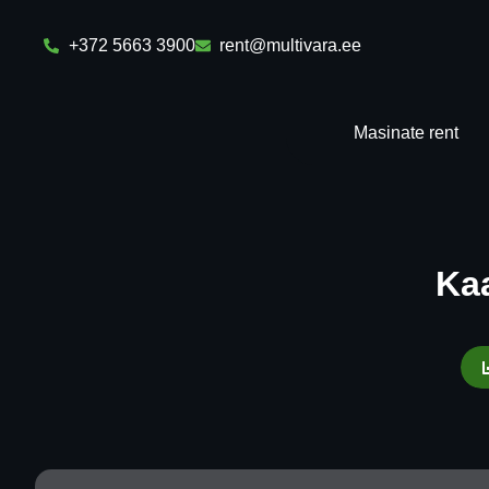
+372 5663 3900
rent@multivara.ee
Masinate rent
Ka