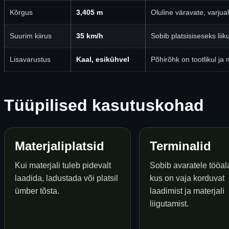
Kõrgus
3,405 m
Oluline väravate, varju
Suurim kiirus
35 km/h
Sobib platsisiseseks li
Lisavarustus
Kaal, esikühvel
Põhirõhk on tootlikul ja
Tüüpilised kasutuskohad
Materjaliplatsid
Terminalid
Kui materjali tuleb pidevalt
Sobib avaratele tööal
laadida, ladustada või platsil
kus on vaja korduvat
ümber tõsta.
laadimist ja materjali
liigutamist.