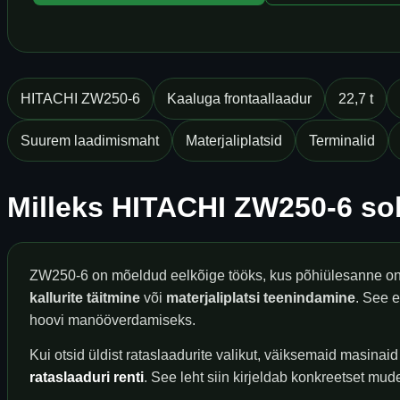
HITACHI ZW250-6
Kaaluga frontaallaadur
22,7 t
Suurem laadimismaht
Materjaliplatsid
Terminalid
Milleks HITACHI ZW250-6 so
ZW250-6 on mõeldud eelkõige tööks, kus põhiülesanne o
kallurite täitmine
või
materjaliplatsi teenindamine
. See 
hoovi manööverdamiseks.
Kui otsid üldist rataslaadurite valikut, väiksemaid masinaid
rataslaaduri renti
. See leht siin kirjeldab konkreetset mude