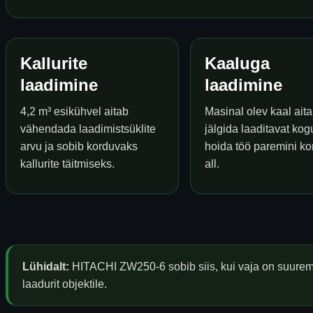
Kallurite
Kaaluga
laadimine
laadimine
4,2 m³ esikühvel aitab
Masinal olev kaal ait
vähendada laadimistsüklite
jälgida laaditavat kogu
arvu ja sobib korduvaks
hoida töö paremini kon
kallurite täitmiseks.
all.
Lühidalt:
HITACHI ZW250-6 sobib siis, kui vaja on suuremat
laadurit objektile.