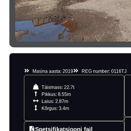
Masina aasta: 2019
REG number: 0116TJ
Täismass: 22.7t
Pikkus: 8.55m
Laius: 2.87m
Kõrgus: 3.4m
Spetsifikatsiooni fail