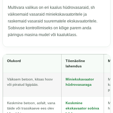
Multivara valikus on eri kaalus hüdrovasaraid, sh
väiksemaid vasaraid miniekskavaatoritele ja
raskemaid vasaraid suurematele ekskavaatoritele.
Sobivuse kontrollimiseks on kõige parem anda
päringus masina mudel või kaaluklass.
Olukord
Tõenäoline
Mi
lahendus
Väiksem betoon, kitsas hoov
Miniekskavaator
Mas
või piiratud ligipääs.
hüdrovasaraga
kaa
pi
Keskmine betoon, asfalt, vana
Keskmine
Mat
täide või trassikaeve ees olev
ekskavaator sobiva
hüd