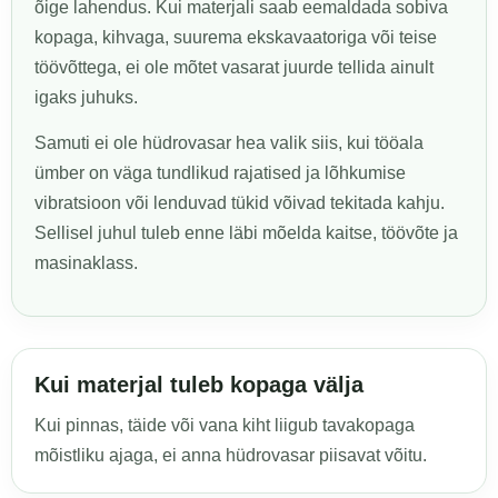
õige lahendus. Kui materjali saab eemaldada sobiva
kopaga, kihvaga, suurema ekskavaatoriga või teise
töövõttega, ei ole mõtet vasarat juurde tellida ainult
igaks juhuks.
Samuti ei ole hüdrovasar hea valik siis, kui tööala
ümber on väga tundlikud rajatised ja lõhkumise
vibratsioon või lenduvad tükid võivad tekitada kahju.
Sellisel juhul tuleb enne läbi mõelda kaitse, töövõte ja
masinaklass.
Kui materjal tuleb kopaga välja
Kui pinnas, täide või vana kiht liigub tavakopaga
mõistliku ajaga, ei anna hüdrovasar piisavat võitu.