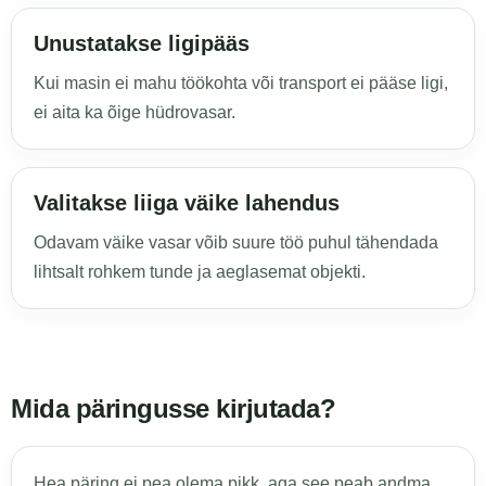
Unustatakse ligipääs
Kui masin ei mahu töökohta või transport ei pääse ligi,
ei aita ka õige hüdrovasar.
Valitakse liiga väike lahendus
Odavam väike vasar võib suure töö puhul tähendada
lihtsalt rohkem tunde ja aeglasemat objekti.
Mida päringusse kirjutada?
Hea päring ei pea olema pikk, aga see peab andma