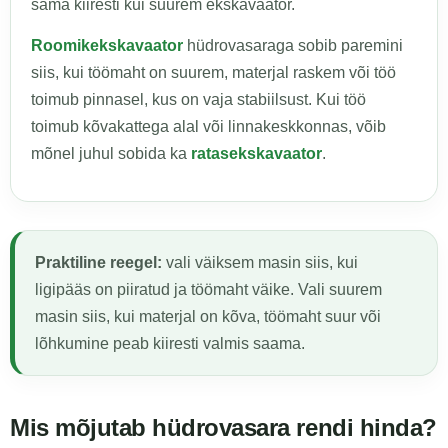
sama kiiresti kui suurem ekskavaator.
Roomikekskavaator
hüdrovasaraga sobib paremini
siis, kui töömaht on suurem, materjal raskem või töö
toimub pinnasel, kus on vaja stabiilsust. Kui töö
toimub kõvakattega alal või linnakeskkonnas, võib
mõnel juhul sobida ka
ratasekskavaator
.
Praktiline reegel:
vali väiksem masin siis, kui
ligipääs on piiratud ja töömaht väike. Vali suurem
masin siis, kui materjal on kõva, töömaht suur või
lõhkumine peab kiiresti valmis saama.
Mis mõjutab hüdrovasara rendi hinda?