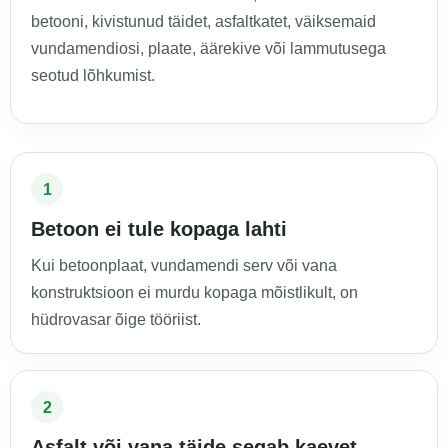
betooni, kivistunud täidet, asfaltkatet, väiksemaid
vundamendiosi, plaate, äärekive või lammutusega
seotud lõhkumist.
1
Betoon ei tule kopaga lahti
Kui betoonplaat, vundamendi serv või vana
konstruktsioon ei murdu kopaga mõistlikult, on
hüdrovasar õige tööriist.
2
Asfalt või vana täide segab kaevet