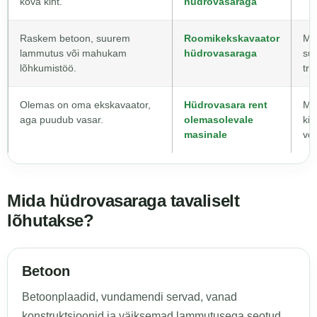
kõva kiht.
hüdrovasaraga
Raskem betoon, suurem
Roomikekskavaator
Mas
lammutus või mahukam
hüdrovasaraga
suu
lõhkumistöö.
tra
Olemas on oma ekskavaator,
Hüdrovasara rent
Ma
aga puudub vasar.
olemasolevale
kin
masinale
voo
Mida hüdrovasaraga tavaliselt
lõhutakse?
Betoon
Betoonplaadid, vundamendi servad, vanad
konstruktsioonid ja väiksemad lammutusega seotud