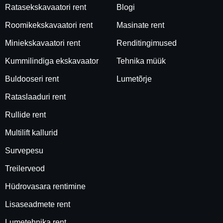
Ratasekskavaatori rent
Blogi
Roomikekskavaatori rent
Masinate rent
Miniekskavaatori rent
Renditingimused
Kummilindiga ekskavaator
Tehnika müük
Buldooseri rent
Lumetõrje
Rataslaaduri rent
Rullide rent
Multilift kallurid
Survepesu
Treilerveod
Hüdrovasara rentimine
Lisaseadmete rent
Lumetehnika rent