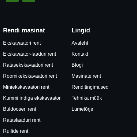
Rendi masinat
Lingid
Ekskavaatori rent
Avaleht
Ekskavaator-laaduri rent
Kontakt
Ratasekskavaatori rent
Blogi
Roomikekskavaatori rent
Masinate rent
Miniekskavaatori rent
Renditingimused
Kummilindiga ekskavaator
Tehnika müük
Buldooseri rent
Lumetõrje
Rataslaaduri rent
Rullide rent