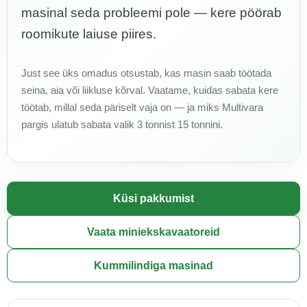
masinal seda probleemi pole — kere pöörab
roomikute laiuse piires.
Just see üks omadus otsustab, kas masin saab töötada
seina, aia või liikluse kõrval. Vaatame, kuidas sabata kere
töötab, millal seda päriselt vaja on — ja miks Multivara
pargis ulatub sabata valik 3 tonnist 15 tonnini.
Küsi pakkumist
Vaata miniekskavaatoreid
Kummilindiga masinad