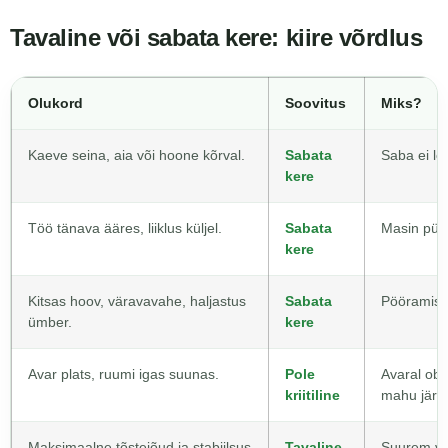
Tavaline või sabata kere: kiire võrdlus
Olukord
Soovitus
Miks?
Kaeve seina, aia või hoone kõrval.
Sabata
Saba ei lö
kere
Töö tänava ääres, liiklus küljel.
Sabata
Masin püsi
kere
Kitsas hoov, väravavahe, haljastus
Sabata
Pööramise
ümber.
kere
Avar plats, ruumi igas suunas.
Pole
Avaral obj
kriitiline
mahu järgi
Maksimaalne tõstejõud ja stabiilsus
Tavaline
Suurem vas