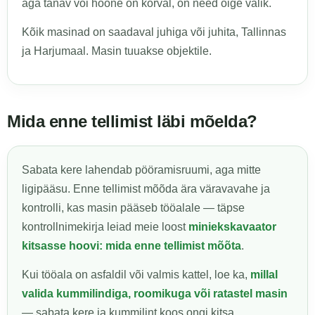
aga tänav või hoone on kõrval, on need õige valik.
Kõik masinad on saadaval juhiga või juhita, Tallinnas
ja Harjumaal. Masin tuuakse objektile.
Mida enne tellimist läbi mõelda?
Sabata kere lahendab pööramisruumi, aga mitte
ligipääsu. Enne tellimist mõõda ära väravavahe ja
kontrolli, kas masin pääseb tööalale — täpse
kontrollnimekirja leiad meie loost
miniekskavaator
kitsasse hoovi: mida enne tellimist mõõta
.
Kui tööala on asfaldil või valmis kattel, loe ka,
millal
valida kummilindiga, roomikuga või ratastel masin
— sabata kere ja kummilint koos ongi kitsa