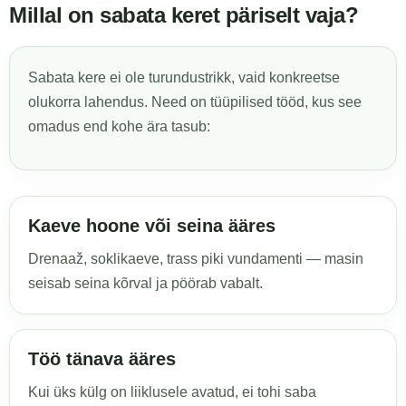
Millal on sabata keret päriselt vaja?
Sabata kere ei ole turundustrikk, vaid konkreetse
olukorra lahendus. Need on tüüpilised tööd, kus see
omadus end kohe ära tasub:
Kaeve hoone või seina ääres
Drenaaž, soklikaeve, trass piki vundamenti — masin
seisab seina kõrval ja pöörab vabalt.
Töö tänava ääres
Kui üks külg on liiklusele avatud, ei tohi saba