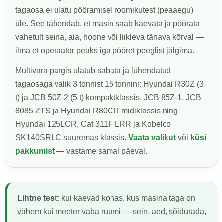
tagaosa ei ulatu pööramisel roomikutest (peaaegu)
üle. See tähendab, et masin saab kaevata ja pöörata
vahetult seina, aia, hoone või liikleva tänava kõrval —
ilma et operaator peaks iga pööret peeglist jälgima.
Multivara pargis ulatub sabata ja lühendatud
tagaosaga valik 3 tonnist 15 tonnini: Hyundai R30Z (3
t) ja JCB 50Z-2 (5 t) kompaktklassis, JCB 85Z-1, JCB
8085 ZTS ja Hyundai R80CR midiklassis ning
Hyundai 125LCR, Cat 311F LRR ja Kobelco
SK140SRLC suuremas klassis.
Vaata valikut
või
küsi
pakkumist
— vastame samal päeval.
Lihtne test:
kui kaevad kohas, kus masina taga on
vähem kui meeter vaba ruumi — sein, aed, sõidurada,