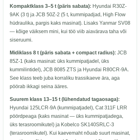
Kompaktklass 3–5 t (päris sabata):
Hyundai R30Z-
9AK (3 t) ja JCB 50Z-2 (5 t, kummipadjad, High Flow
hüdraulika, pargis kaks masinat). Lisaks Yanmar SV08
— kõige väiksem mini, kui töö viib aiavärava taha või
siseruumi.
Midiklass 8 t (päris sabata + compact radius):
JCB
85Z-1 (kaks masinat: üks kummipatjadel, üks
kummilintidel), JCB 8085 ZTS ja Hyundai R80CR-9A.
See klass teeb juba korraliku trassikaeve ära, aga
pöörab ikkagi seina ääres.
Suurem klass 13–15 t (lühendatud tagaosaga):
Hyundai 125LCR-9A (kummipatjadel), Cat 311F LRR
pöördpeaga (kaks masinat — üks kummipatjadega,
üks terasroomikutel) ja Kobelco SK140SRLC-3
(terasroomikutel). Kui kaevemaht nõuab suurt masinat,