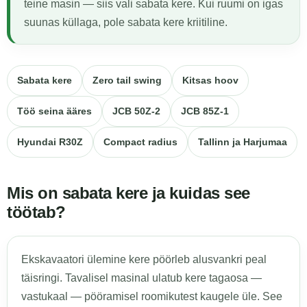
teine masin — siis vali sabata kere. Kui ruumi on igas
suunas küllaga, pole sabata kere kriitiline.
Sabata kere
Zero tail swing
Kitsas hoov
Töö seina ääres
JCB 50Z-2
JCB 85Z-1
Hyundai R30Z
Compact radius
Tallinn ja Harjumaa
Mis on sabata kere ja kuidas see
töötab?
Ekskavaatori ülemine kere pöörleb alusvankri peal
täisringi. Tavalisel masinal ulatub kere tagaosa —
vastukaal — pööramisel roomikutest kaugele üle. See