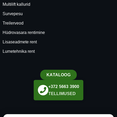
Multilift kallurid
Survepesu
Treilerveod
Hüdrovasara rentimine
Lisaseadmete rent
Lumetehnika rent
KATALOOG
+372 5663 3900
TELLIMUSED