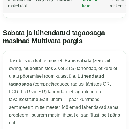
raskel tööl.
kere
rohkem sta
Sabata ja lühendatud tagaosaga
masinad Multivara pargis
Tasub teada kahte mõistet.
Päris sabata
(zero tail
swing, mudelitähistes Z või ZTS) tähendab, et kere ei
ulatu pööramisel roomikutest üle.
Lühendatud
tagaosaga
(compact/reduced radius, tähistes CR,
LCR, LRR või SR) tähendab, et tagaülend on
tavalisest tunduvalt lühem — paar-kümmend
sentimeetrit, mitte meeter. Mõlemad lahendavad sama
probleemi, suurem masin lihtsalt ei saa füüsiliselt päris
nulli.