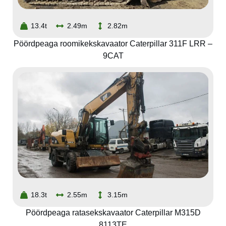
13.4t
2.49m
2.82m
Pöördpeaga roomikekskavaator Caterpillar 311F LRR –
9CAT
18.3t
2.55m
3.15m
Pöördpeaga ratasekskavaator Caterpillar M315D
8113TE