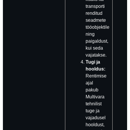
transporti
renditud
seadmete
tööobjektile
ning
paigaldust,
kui seda
vajatakse.
Tugi ja
hooldus:
Rentimise
ajal
pakub
Multivara
tehnilist
tuge ja
vajadusel
hooldust,