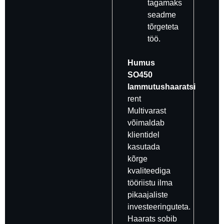
tagamaks
seadme
tõrgeteta
töö.
Humus
SO450
lammutushaaratsi
rent
Multivarast
võimaldab
klientidel
kasutada
kõrge
kvaliteediga
tööriistu ilma
pikaajaliste
investeeringuteta.
Haarats sobib