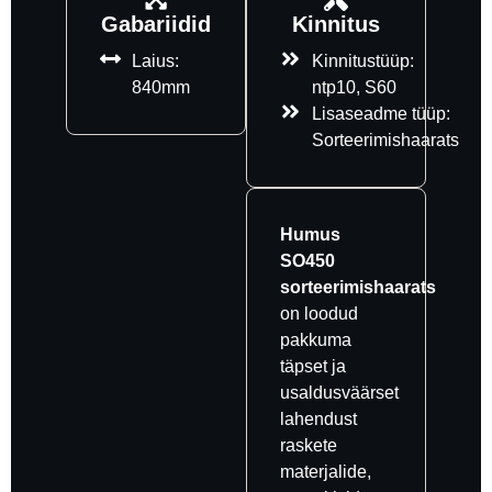
Gabariidid
Kinnitus
Laius:
Kinnitustüüp:
840mm
ntp10
,
S60
Lisaseadme tüüp:
Sorteerimishaarats
Humus
SO450
sorteerimishaarats
on loodud
pakkuma
täpset ja
usaldusväärset
lahendust
raskete
materjalide,