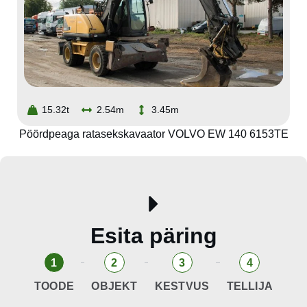
15.32t
2.54m
3.45m
Pöördpeaga ratasekskavaator VOLVO EW 140 6153TE
Esita päring
1
2
3
4
TOODE
OBJEKT
KESTVUS
TELLIJA