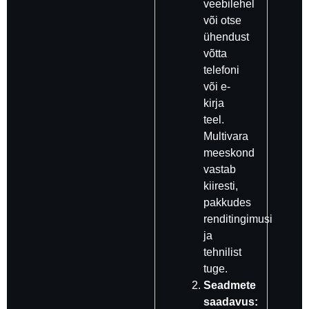
veebilehel
või otse
ühendust
võtta
telefoni
või e-
kirja
teel.
Multivara
meeskond
vastab
kiiresti,
pakkudes
renditingimusi
ja
tehnilist
tuge.
Seadmete
saadavus: