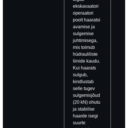
ekskavaatori
operaatori
poolt haaratsi
avamise ja
sulgemise
juhtimisega,
mis toimub
hüdrauliliste
liinide kaudu.
Kui haarats
sulgub,
kindlustab
selle tugev
sulgemisjõud
(20 kN) ohutu
ja stabiilse
haarde isegi
suurte