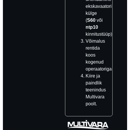
ekskavaatori
külge
(
S60
või
ntp10
kinnitustüüp)
Võimalus
rentida
koos
kogenud
operaatoriga
Kiire ja
paindlik
teenindus
Multivara
poolt.