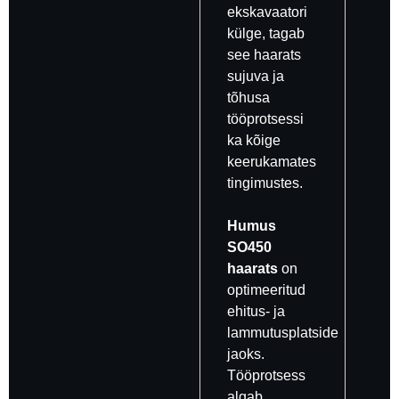
ekskavaatori
külge, tagab
see haarats
sujuva ja
tõhusa
tööprotsessi
ka kõige
keerukamates
tingimustes.
Humus
SO450
haarats
on
optimeeritud
ehitus- ja
lammutusplatside
jaoks.
Tööprotsess
algab