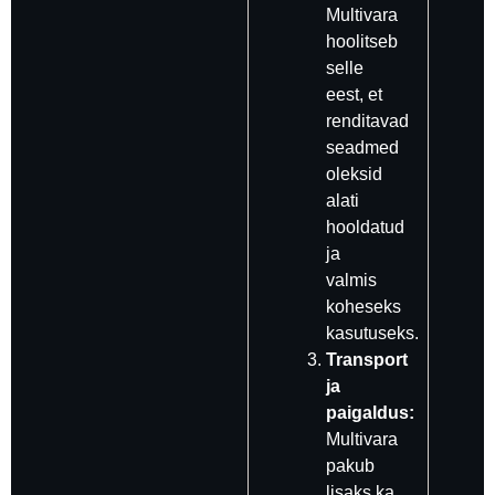
Multivara
hoolitseb
selle
eest, et
renditavad
seadmed
oleksid
alati
hooldatud
ja
valmis
koheseks
kasutuseks.
Transport
ja
paigaldus:
Multivara
pakub
lisaks ka