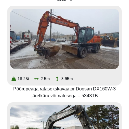
16.25t
2.5m
3.95m
Pöördpeaga ratasekskavaator Doosan DX160W-3
järelkäru võimalusega – 5343TB