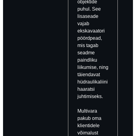
objektide
puhul. See
lisaseade
vajab
ekskavaatori
pöördpead,
mis tagab
seadme
paindliku
liikumise, ning
täiendavat
hüdraulikaliini
haaratsi
juhtimiseks.
Multivara
pakub oma
klientidele
võimalust