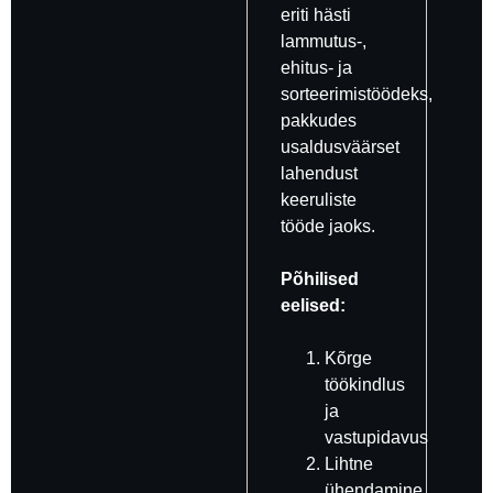
eriti hästi
lammutus-,
ehitus- ja
sorteerimistöödeks,
pakkudes
usaldusväärset
lahendust
keeruliste
tööde jaoks.
Põhilised
eelised:
Kõrge
töökindlus
ja
vastupidavus
Lihtne
ühendamine