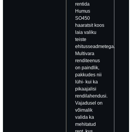
rentida
Humus
SO450
haaratsit koos
laia valiku
teiste
ehitusseadmetega.
Multivara
renditeenus
on paindlik,
pakkudes nii
lühi- kui ka
pikaajalisi
rendilahendusi.
Vajadusel on
võimalik
valida ka
mehitatud
rent, kus