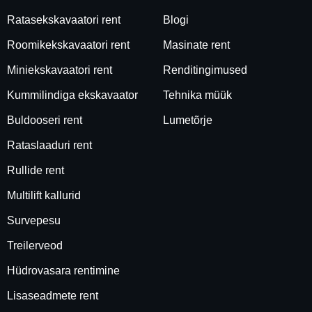
Ratasekskavaatori rent
Blogi
Roomikekskavaatori rent
Masinate rent
Miniekskavaatori rent
Renditingimused
Kummilindiga ekskavaator
Tehnika müük
Buldooseri rent
Lumetõrje
Rataslaaduri rent
Rullide rent
Multilift kallurid
Survepesu
Treilerveod
Hüdrovasara rentimine
Lisaseadmete rent