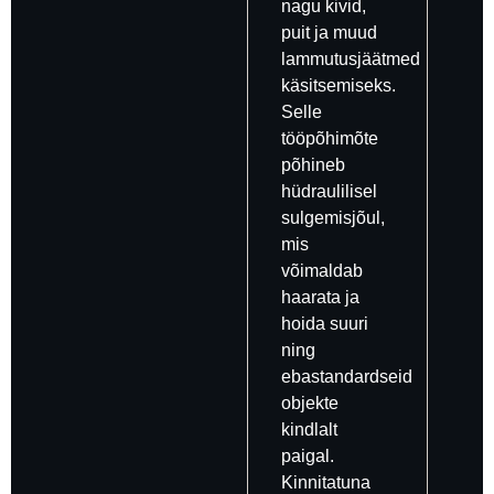
nagu kivid,
puit ja muud
lammutusjäätmed
käsitsemiseks.
Selle
tööpõhimõte
põhineb
hüdraulilisel
sulgemisjõul,
mis
võimaldab
haarata ja
hoida suuri
ning
ebastandardseid
objekte
kindlalt
paigal.
Kinnitatuna