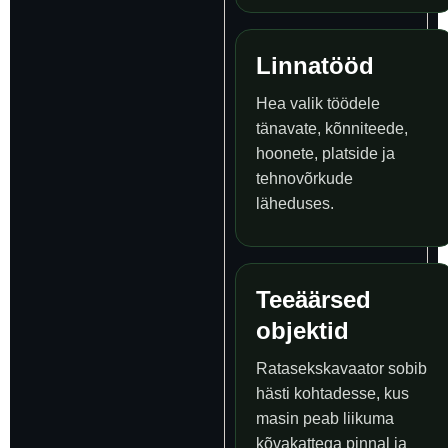
Linnatööd
Hea valik töödele
tänavate, kõnniteede,
hoonete, platside ja
tehnovõrkude
läheduses.
Teeäärsed
objektid
Ratasekskavaator sobib
hästi kohtadesse, kus
masin peab liikuma
kõvakattega pinnal ja