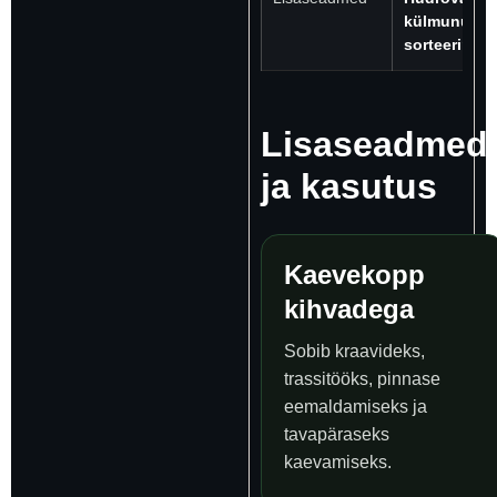
külmunud pi
sorteerimis
Lisaseadmed
ja kasutus
Kaevekopp
kihvadega
Sobib kraavideks,
trassitööks, pinnase
eemaldamiseks ja
tavapäraseks
kaevamiseks.