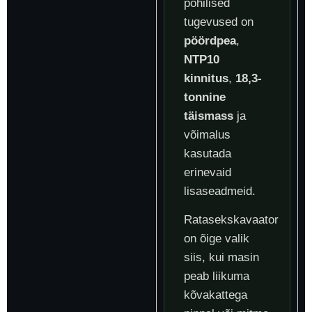
põhilised
tugevused on
pöördpea
,
NTP10
kinnitus
,
18,3-
tonnine
täismass
ja
võimalus
kasutada
erinevaid
lisaseadmeid.
Ratasekskavaator
on õige valik
siis, kui masin
peab liikuma
kõvakattega