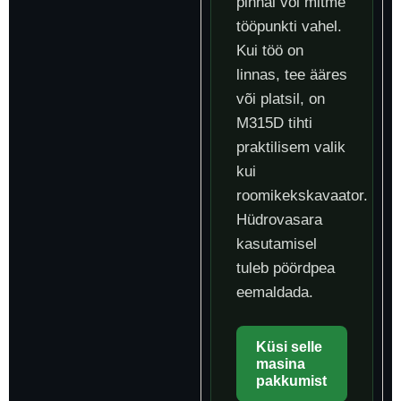
pinnal või mitme
tööpunkti vahel.
Kui töö on
linnas, tee ääres
või platsil, on
M315D tihti
praktilisem valik
kui
roomikekskavaator.
Hüdrovasara
kasutamisel
tuleb pöördpea
eemaldada.
Küsi selle
masina
pakkumist