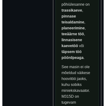
põhiülesanne on
trassikaeve
,
pinnase
teisaldamine
,
planeerimine
,
teeäärne töö
,
linnasisene
kaevetöö
või
täpsem töö
pöördpeaga
.
See masin ei ole
mõeldud väikese
hoovitöö jaoks,
kuhu sobiks
miniekskavaator.
M315D on
tugevam