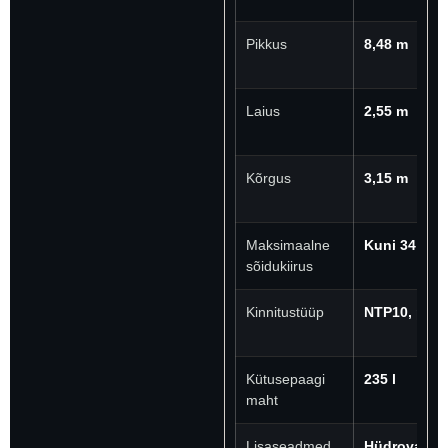
Pikkus
8,48 m
Laius
2,55 m
Kõrgus
3,15 m
Maksimaalne
Kuni 34 km/
sõidukiirus
Kinnitustüüp
NTP10, pöö
Kütusepaagi
235 l
maht
Lisaseadmed
Hüdrovasar,