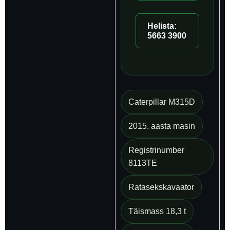
Helista:
5663 3900
Caterpillar M315D
2015. aasta masin
Registrinumber
8113TE
Ratasekskavaator
Täismass 18,3 t