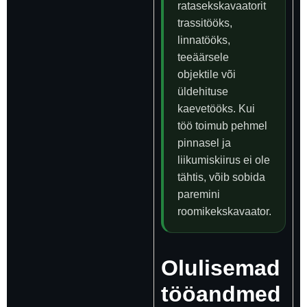
ratasekskavaatorit
trassitööks,
linnatööks,
teeäärsele
objektile või
üldehituse
kaevetööks. Kui
töö toimub pehmel
pinnasel ja
liikumiskiirus ei ole
tähtis, võib sobida
paremini
roomikekskavaator.
Olulisemad
tööandmed