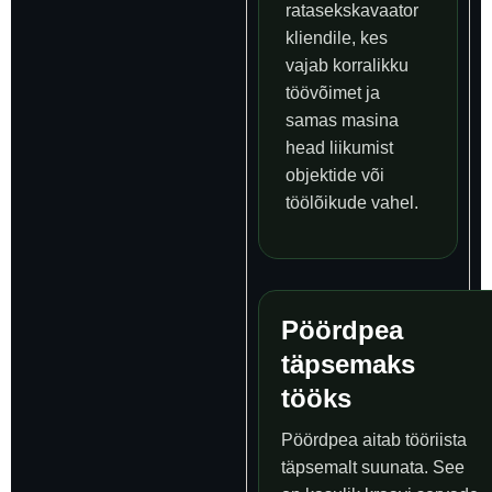
ratasekskavaator
kliendile, kes
vajab korralikku
töövõimet ja
samas masina
head liikumist
objektide või
töölõikude vahel.
Pöördpea
täpsemaks
tööks
Pöördpea aitab tööriista
täpsemalt suunata. See