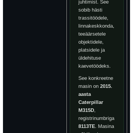
juhtimist. See
sobib hästi
trassitöödele,
linnakeskkonda,
teeäärsetele
objektidele,
platsidele ja
üldehituse
kaevetöödeks.
See konkreetne
masin on
2015.
aasta
Caterpillar
M315D
,
registrinumbriga
8113TE
. Masina