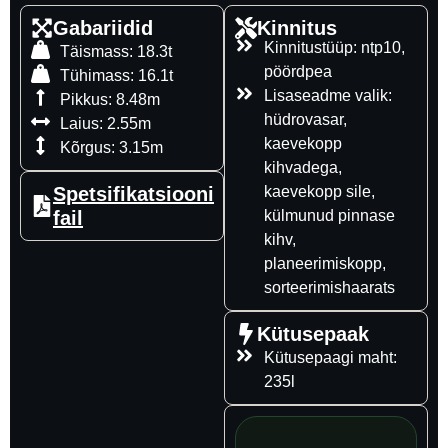
Gabariidid
Kinnitus
Kinnitustüüp: ntp10,
Täismass: 18.3t
pöördpea
Tühimass: 16.1t
Lisaseadme valik:
Pikkus: 8.48m
hüdrovasar,
Laius: 2.55m
kaevekopp
Kõrgus: 3.15m
kihvadega,
Spetsifikatsiooni
kaevekopp sile,
fail
külmunud pinnase
kihv,
planeerimiskopp,
sorteerimishaarats
Kütusepaak
Kütusepaagi maht:
235l