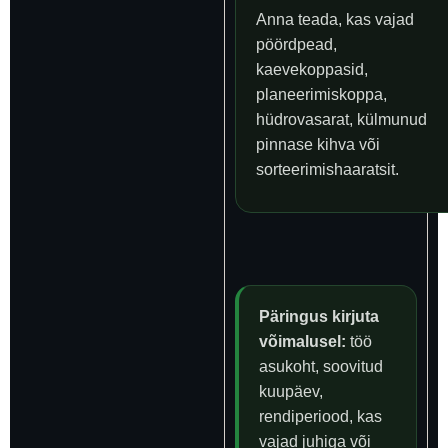
Anna teada, kas vajad
pöördpead,
kaevekoppasid,
planeerimiskoppa,
hüdrovasarat, külmunud
pinnase kihva või
sorteerimishaaratsit.
Päringus kirjuta
võimalusel:
töö
asukoht, soovitud
kuupäev,
rendiperiood, kas
vajad juhiga või