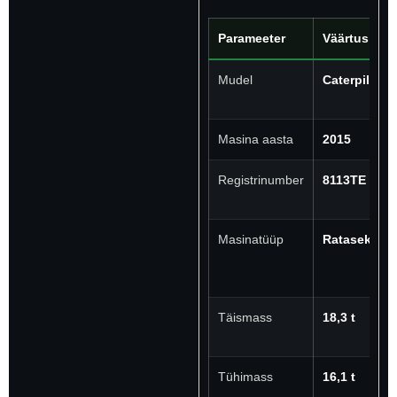
Parameeter
Väärtus
Mudel
Caterpillar
Masina aasta
2015
Registrinumber
8113TE
Masinatüüp
Ratasekskav
Täismass
18,3 t
Tühimass
16,1 t