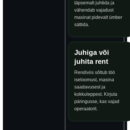
täpsemalt juhtida ja
vähendab vajadust
masinat pidevalt ümber
sättida.
Juhiga või
juhita rent
Rendiviis sõltub töö
iseloomust, masina
saadavusest ja
kokkuleppest. Kirjuta
päringusse, kas vajad
operaatorit.