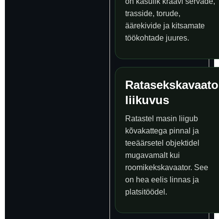
on kasulik kraavi servade,
trasside, torude,
äärekivide ja kitsamate
töökohtade juures.
Ratasekskavaato
liikuvus
Ratastel masin liigub
kõvakattega pinnal ja
teeäärsetel objektidel
mugavamalt kui
roomikekskavaator. See
on hea eelis linnas ja
platsitöödel.