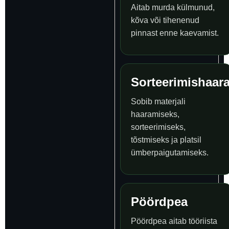
Aitab murda külmunud,
kõva või tihenenud
pinnast enne kaevamist.
Sorteerimishaara
Sobib materjali
haaramiseks,
sorteerimiseks,
tõstmiseks ja platsil
ümberpaigutamiseks.
Pöördpea
Pöördpea aitab tööriista