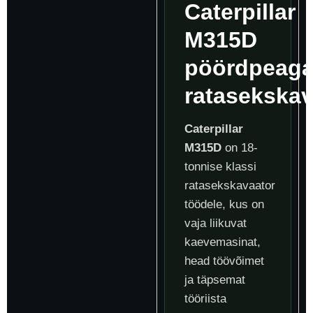
Caterpillar
M315D
pöördpeag
ratasekskav
Caterpillar
M315D
on 18-
tonnise klassi
ratasekskavaator
töödele, kus on
vaja liikuvat
kaevemasinat,
head töövõimet
ja täpsemat
tööriista