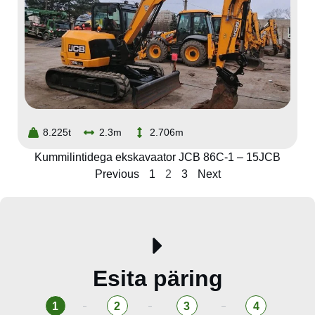
8.225t
2.3m
2.706m
Kummilintidega ekskavaator JCB 86C-1 – 15JCB
Previous
1
2
3
Next
Esita päring
1
2
3
4