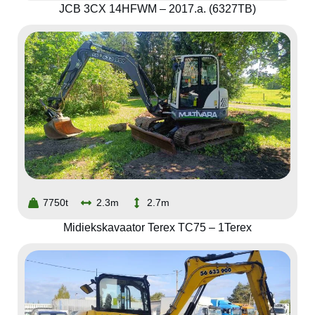
JCB 3CX 14HFWM – 2017.a. (6327TB)
7750t
2.3m
2.7m
Midiekskavaator Terex TC75 – 1Terex