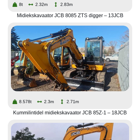
8t
2.32m
2.83m
Midiekskavaator JCB 8085 ZTS digger – 13JCB
8.578t
2.3m
2.71m
Kummilintidel midiekskavaator JCB 85Z-1 – 18JCB