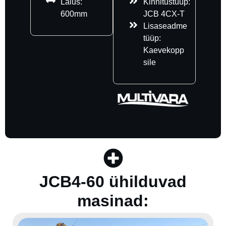
Laius:
Kinnitustüüp:
600mm
JCB 4CX-T
Lisaseadme
tüüp:
Kaevekopp
sile
JCB4-60 ühilduvad
masinad: