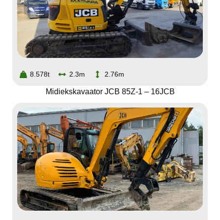
8.578t
2.3m
2.76m
Midiekskavaator JCB 85Z-1 – 16JCB