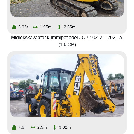
5.03t
1.95m
2.55m
Midiekskavaator kummipatjadel JCB 50Z-2 – 2021.a.
(19JCB)
7.6t
2.5m
3.32m