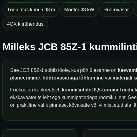
Tööulatus kuni 6,93 m
Mootor 48 kW
Hüdrovasar
4CX kiirühendus
Milleks JCB 85Z-1 kummilint
See JCB 85Z-1 sobib tööle, kus põhiülesanne on
kaevam
planeerimine
,
hüdrovasaraga lõhkumine
või
materjali 
Fookus on konkreetselt
kummilintidel 8,5-tonnisel midie
ekskavaatorite leht ega kummipatjadega roomiku leht. See
on praktiline valik pinnase, kõvakatte või viimistletud ala 