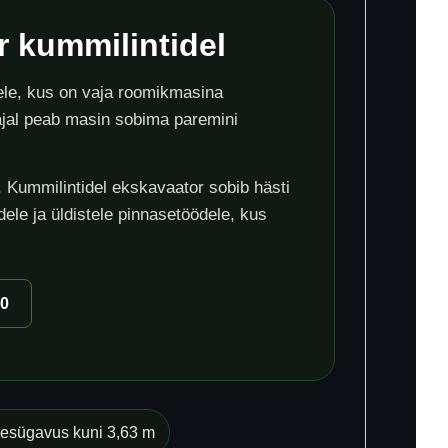
 kummilintidel
ele, kus on vaja roomikmasina
 ajal peab masin sobima paremini
. Kummilintidel ekskavaator sobib hästi
dele ja üldistele pinnasetöödele, kus
00
esügavus kuni 3,63 m