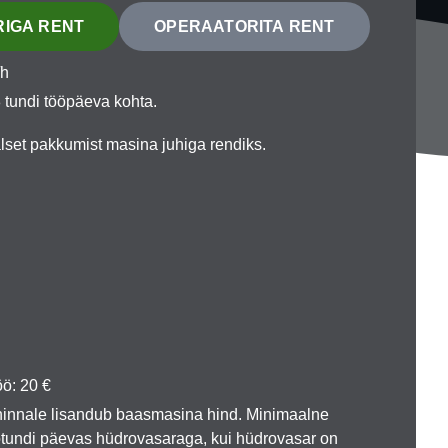
IGA RENT
OPERAATORITA RENT
/h
 tundi tööpäeva kohta.
lset pakkumist masina juhiga rendiks.
ö: 20 €
innale lisandub baasmasina hind. Minimaalne
öötundi päevas hüdrovasaraga, kui hüdrovasar on