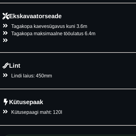
Ekskavaatorseade
Tagakopa kaevesügavus kuni 3.6m
Tagakopa maksimaalne tööulatus 6.4m
Lint
Lindi laius: 450mm
Kütusepaak
Kütusepaagi maht: 120l