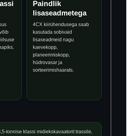
lassi
Paindlik
lisaseadmetega
kus
4CX kiirühendusega saab
võib
kasutada sobivaid
iilsuse
lisaseadmeid nagu
napiks.
kaevekopp,
planeerimiskopp,
hüdrovasar ja
sorteerimishaarats.
,5-tonnise klassi midiekskavaatorit trassile,