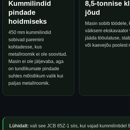
Kummilindid
8,5-tonnise k
pindade
jõud
hoidmiseks
Masin sobib töödele, 
väiksem ekskavaator 
450 mm kummilindid
jääda tööulatuse, stab
sobivad paremini
või kaevejõu poolest 
kohtadesse, kus
metallroomik ei ole soovitud.
Masin ei ole jäljevaba, aga
on tundlikumate pindade
suhtes mõistlikum valik kui
paljas metallroomik.
Lühidalt:
vali see JCB 85Z-1 siis, kui vajad kummilintidel 8