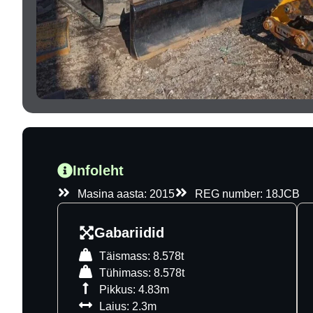
Infoleht
Masina aasta: 2015
REG number: 18JCB
Gabariidid
Täismass: 8.578t
Tühimass: 8.578t
Pikkus: 4.83m
Laius: 2.3m