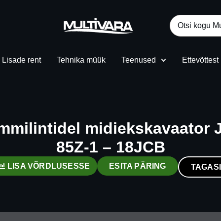
Lisade rent
Tehnika müük
Teenused
Ettevõttest
milintidel midiekskavaator
85Z-1 – 18JCB
LISA VÕRDLUSESSE
ESITA PÄRING
TAGASI