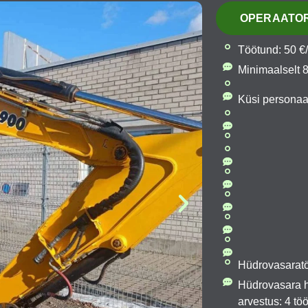
OPERAATOR
Töötund: 50 €
Minimaalselt 8
Küsi personaa
Hüdrovasaratö
Hüdrovasara h
arvestus: 4 t