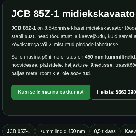
JCB 85Z-1 midiekskavaator
JCB 85Z-1
on 8,5-tonnise klassi midiekskavaator tööd
stabiilsust, head tööulatust ja kaevejõudu, kuid samal
kõvakattega või viimistletud pindade lähedusse.
Selle masina põhiline eristus on
450 mm kummilindid
hoovidesse, platsidele, haljastuse lähedusse, trassitöö
paljas metallroomik ei ole soovitud.
Küsi selle masina pakkumist
Helista: 5663 39
JCB 85Z-1
Kummilindid 450 mm
8,5 t klass
Kaev