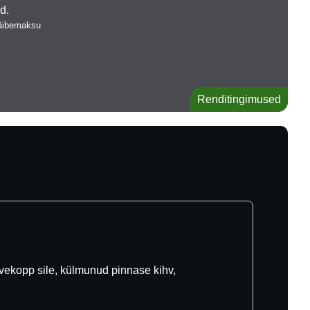
ud.
käibemaksu
Renditingimused
ekopp sile, külmunud pinnase kihv,