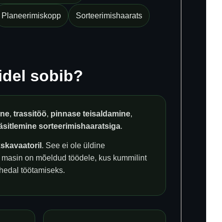
Planeerimiskopp
Sorteerimishaarats
idel sobib?
ine
,
trassitöö
,
pinnase teisaldamine
,
käsitlemine sorteerimishaaratsiga
.
kskavaatoril
. See ei ole üldine
 masin on mõeldud töödele, kus kummilint
lähedal töötamiseks.