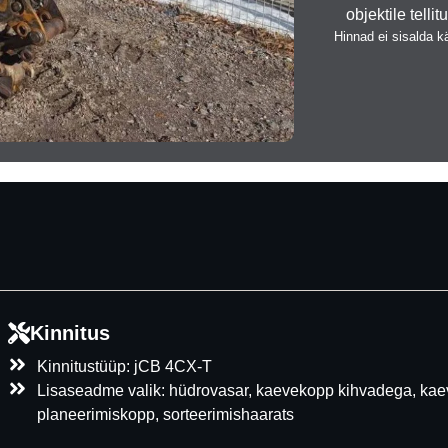
objektile tellit
Hinnad ei sisalda 
Kinnitus
Kinnitustüüp: jCB 4CX-T
Lisaseadme valik: hüdrovasar, kaevekopp kihvadega, kaev
planeerimiskopp, sorteerimishaarats