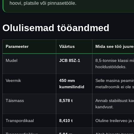
hoovi, platsile või pinnasetööle.
Olulisemad tööandmed
Parameeter
Väärtus
Mida see töö juur
Mudel
JCB 85Z-1
8,5-tonnise klassi m
hooldustöödeks.
Veermik
450 mm
Selle masina peamin
kummilindid
metallroomik ei ole 
Täismass
8,578 t
Annab stabiilsust ka
kandvust.
Transpordikaal
8,410 t
Oluline treilerveo ja