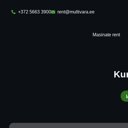
+372 5663 3900
rent@multivara.ee
Masinate rent
Kum