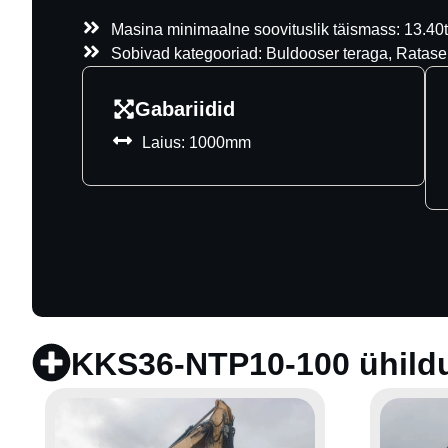
Masina minimaalne soovituslik täismass: 13.40t
Sobivad kategooriad: Buldooser teraga, Ratas
Gabariidid
Laius: 1000mm
KKS36-NTP10-100 ühild