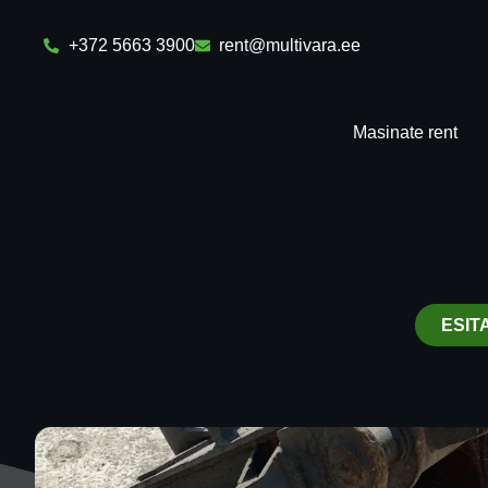
+372 5663 3900
rent@multivara.ee
Masinate rent
ESIT