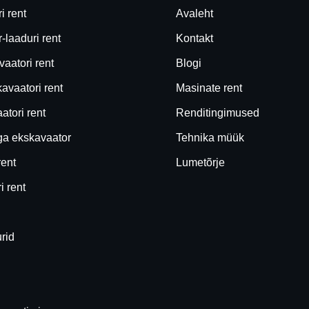
i rent
Avaleht
-laaduri rent
Kontakt
aatori rent
Blogi
vaatori rent
Masinate rent
atori rent
Renditingimused
ga ekskavaator
Tehnika müük
rent
Lumetõrje
i rent
urid