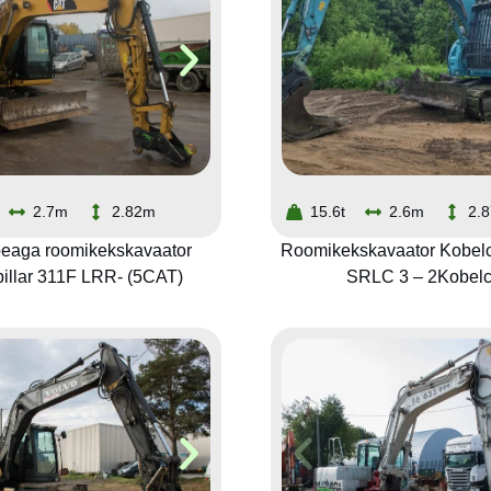
2.7m
2.82m
15.6t
2.6m
2.
eaga roomikekskavaator
Roomikekskavaator Kobel
pillar 311F LRR- (5CAT)
SRLC 3 – 2Kobel