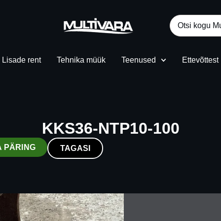
Lisade rent
Tehnika müük
Teenused
Ettevõttest
KKS36-NTP10-100
A PÄRING
TAGASI