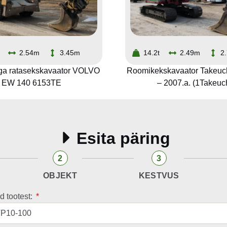
2.54m
3.45m
14.2t
2.49m
2
a ratasekskavaator VOLVO
Roomikekskavaator Takeuc
EW 140 6153TE
– 2007.a. (1Takeuc
Esita päring
2
3
OBJEKT
KESTVUS
d tootest: