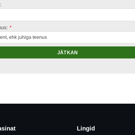
:
nus:
JÄTKAN
sinat
Lingid