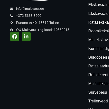
Ekskavaator
info@multivara.ee
Ekskavaator
+372 5663 3900
Ratasekskav
Punane tn 40, 13619 Tallinn
OÜ Multivara, reg kood: 10569913
Roomikekska
Miniekskava
Kummilindi
Buldooseri 
Rataslaadur
Rullide rent
Multilift kall
Survepesu
Treilerveod