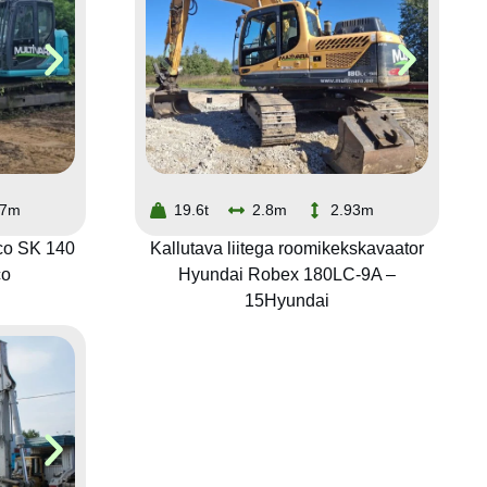
87m
19.6t
2.8m
2.93m
co SK 140
Kallutava liitega roomikekskavaator
co
Hyundai Robex 180LC-9A –
15Hyundai