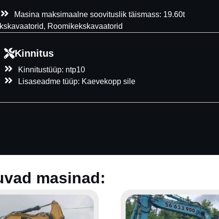
Masina maksimaalne soovituslik täismass: 19.60t
ekskavaatorid, Roomikekskavaatorid
Kinnitus
Kinnitustüüp:
ntp10
Lisaseadme tüüp:
Kaevekopp sile
uvad masinad: