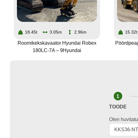
18.45t
3.05m
2.96m
15.32t
Roomikekskavaator Hyundai Robex
Pöördpeag
180LC-7A – 9Hyundai
1
TOODE
Olen huvitatu