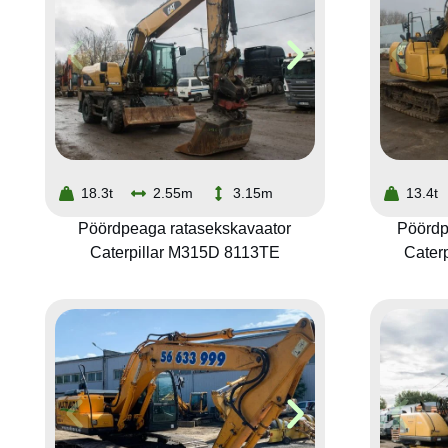
18.3t
2.55m
3.15m
13.4t
Pöördpeaga ratasekskavaator
Pöördp
Caterpillar M315D 8113TE
Cater