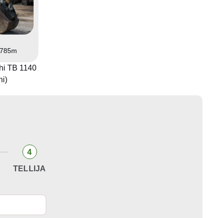
.785m
hi TB 1140
hi)
4
TELLIJA