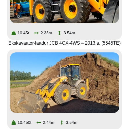
10.45t
2.33m
3.54m
Ekskavaator-laadur JCB 4CX-4WS – 2013.a. (5545TE)
10.450t
2.44m
3.54m