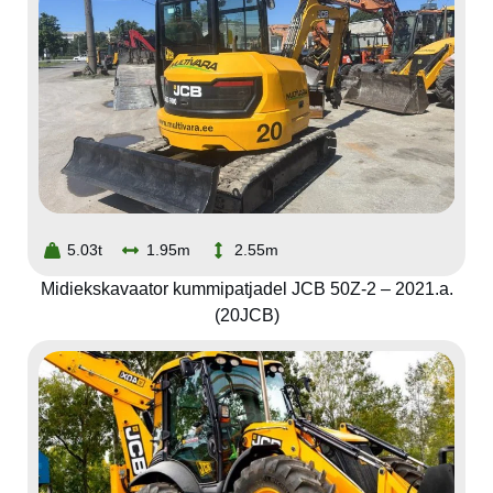
5.03t
1.95m
2.55m
Midiekskavaator kummipatjadel JCB 50Z-2 – 2021.a.
(20JCB)