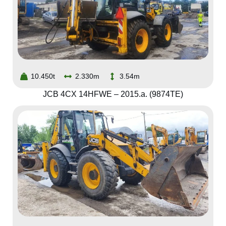
10.450t
2.330m
3.54m
JCB 4CX 14HFWE – 2015.a. (9874TE)