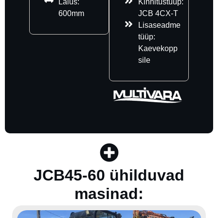
Laius:
Kinnitustüüp:
600mm
JCB 4CX-T
Lisaseadme
tüüp:
Kaevekopp
sile
JCB45-60 ühilduvad
masinad: