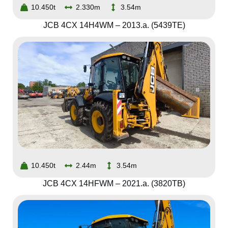
10.450t
2.330m
3.54m
JCB 4CX 14H4WM – 2013.a. (5439TE)
10.450t
2.44m
3.54m
JCB 4CX 14HFWM – 2021.a. (3820TB)