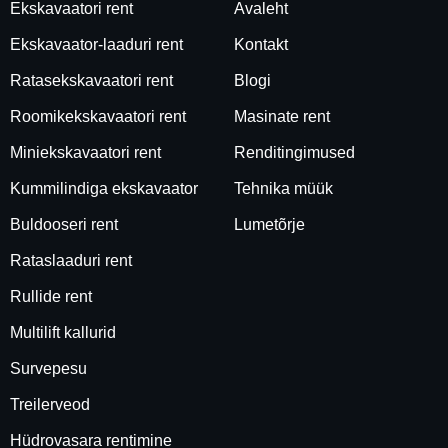
Ekskavaatori rent
Avaleht
Ekskavaator-laaduri rent
Kontakt
Ratasekskavaatori rent
Blogi
Roomikekskavaatori rent
Masinate rent
Miniekskavaatori rent
Renditingimused
Kummilindiga ekskavaator
Tehnika müük
Buldooseri rent
Lumetõrje
Rataslaaduri rent
Rullide rent
Multilift kallurid
Survepesu
Treilerveod
Hüdrovasara rentimine