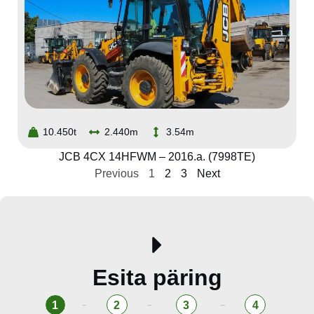
10.450t
2.440m
3.54m
JCB 4CX 14HFWM – 2016.a. (7998TE)
Previous
1
2
3
Next
Esita päring
1
2
3
4