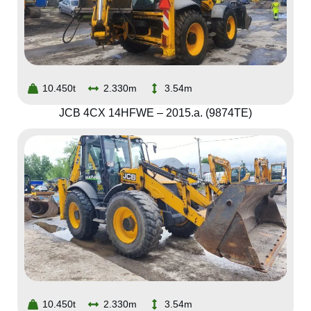
10.450t
2.330m
3.54m
JCB 4CX 14HFWE – 2015.a. (9874TE)
10.450t
2.330m
3.54m