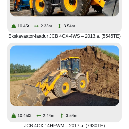
10.45t
2.33m
3.54m
Ekskavaator-laadur JCB 4CX-4WS – 2013.a. (5545TE)
10.450t
2.44m
3.54m
JCB 4CX 14HFWM – 2017.a. (7930TE)