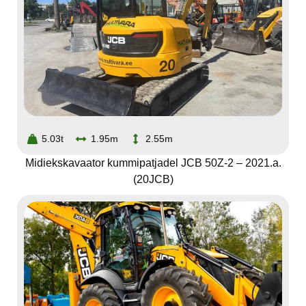
5.03t
1.95m
2.55m
Midiekskavaator kummipatjadel JCB 50Z-2 – 2021.a.
(20JCB)