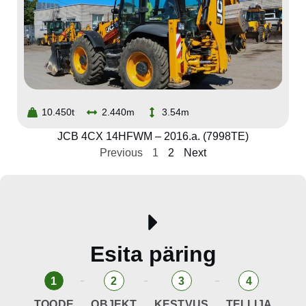
10.450t
2.440m
3.54m
JCB 4CX 14HFWM – 2016.a. (7998TE)
Previous
1
2
Next
Esita päring
1
2
3
4
TOODE
OBJEKT
KESTVUS
TELLIJA