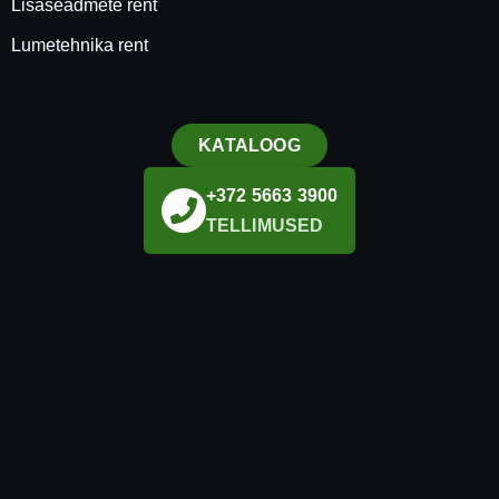
Lisaseadmete rent
Lumetehnika rent
KATALOOG
+372 5663 3900
TELLIMUSED