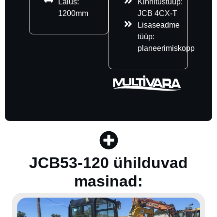
Laius:
Kinnitustüüp:
1200mm
JCB 4CX-T
Lisaseadme
tüüp:
planeerimiskopp
JCB53-120 ühilduvad
masinad: