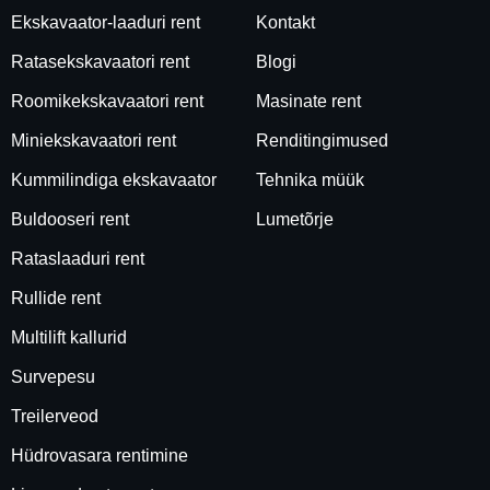
Ekskavaator-laaduri rent
Kontakt
Ratasekskavaatori rent
Blogi
Roomikekskavaatori rent
Masinate rent
Miniekskavaatori rent
Renditingimused
Kummilindiga ekskavaator
Tehnika müük
Buldooseri rent
Lumetõrje
Rataslaaduri rent
Rullide rent
Multilift kallurid
Survepesu
Treilerveod
Hüdrovasara rentimine