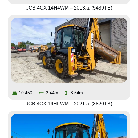
JCB 4CX 14H4WM – 2013.a. (5439TE)
10.450t
2.44m
3.54m
JCB 4CX 14HFWM – 2021.a. (3820TB)