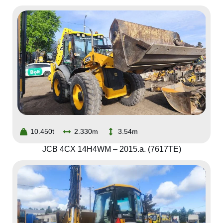
10.450t
2.330m
3.54m
JCB 4CX 14H4WM – 2015.a. (7617TE)