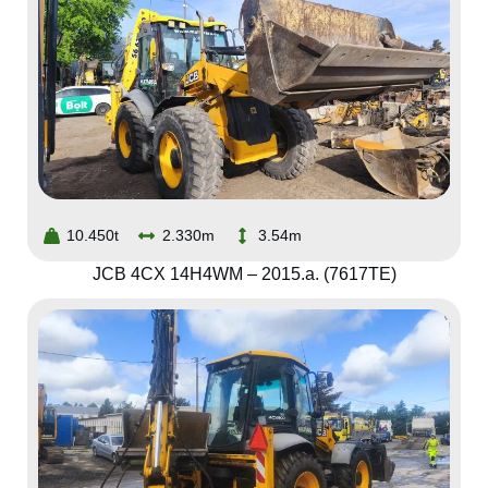
10.450t
2.330m
3.54m
JCB 4CX 14H4WM – 2015.a. (7617TE)