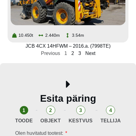
10.450t
2.440m
3.54m
JCB 4CX 14HFWM – 2016.a. (7998TE)
Previous
1
2
3
Next
Esita päring
1
2
3
4
TOODE
OBJEKT
KESTVUS
TELLIJA
Olen huvitatud tootest: