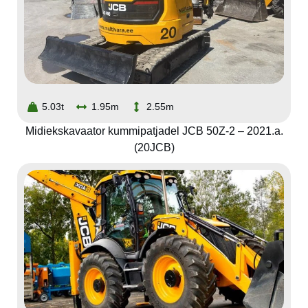
5.03t
1.95m
2.55m
Midiekskavaator kummipatjadel JCB 50Z-2 – 2021.a.
(20JCB)