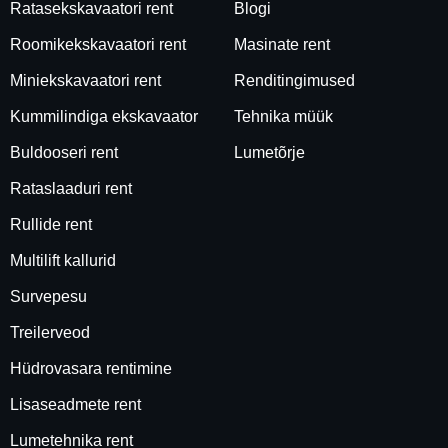
Ratasekskavaatori rent
Blogi
Roomikekskavaatori rent
Masinate rent
Miniekskavaatori rent
Renditingimused
Kummilindiga ekskavaator
Tehnika müük
Buldooseri rent
Lumetõrje
Rataslaaduri rent
Rullide rent
Multilift kallurid
Survepesu
Treilerveod
Hüdrovasara rentimine
Lisaseadmete rent
Lumetehnika rent