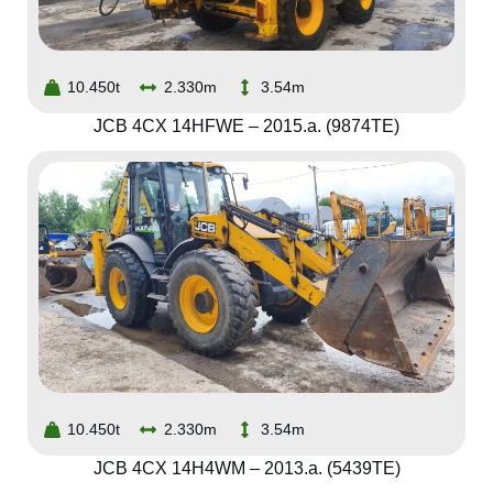
10.450t
2.330m
3.54m
JCB 4CX 14HFWE – 2015.a. (9874TE)
10.450t
2.330m
3.54m
JCB 4CX 14H4WM – 2013.a. (5439TE)