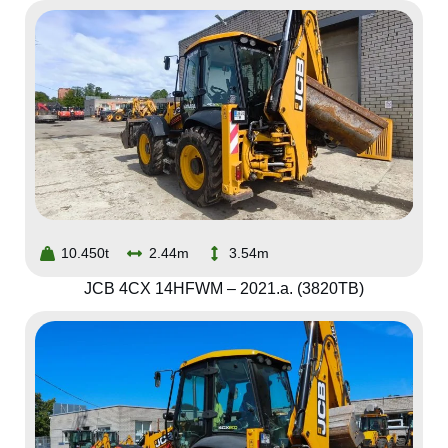
10.450t
2.44m
3.54m
JCB 4CX 14HFWM – 2021.a. (3820TB)