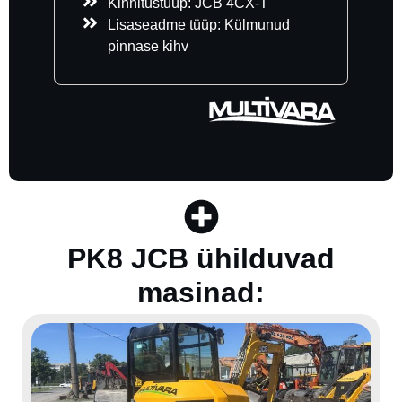
Kinnitustüüp:
JCB 4CX-T
Lisaseadme tüüp:
Külmunud
pinnase kihv
PK8 JCB ühilduvad
masinad: