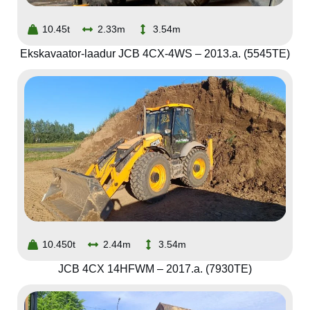
10.45t
2.33m
3.54m
Ekskavaator-laadur JCB 4CX-4WS – 2013.a. (5545TE)
10.450t
2.44m
3.54m
JCB 4CX 14HFWM – 2017.a. (7930TE)