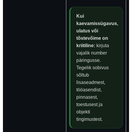
Kui
kaevamissügavus,
ulatus või
tõstevõime on
kriitiline:
kirjuta
vajalik number
päringusse.
Tegelik sobivus
sõltub
lisaseadmest,
tööasendist,
pinnasest,
toestusest ja
objekti
tingimustest.