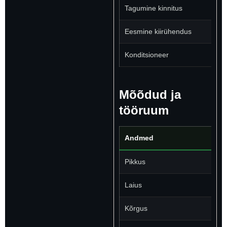
Tagumine kinnitus
Eesmine kiirühendus
Konditsioneer
Mõõdud ja
tööruum
Andmed
V
Pikkus
5
Laius
2
Kõrgus
3