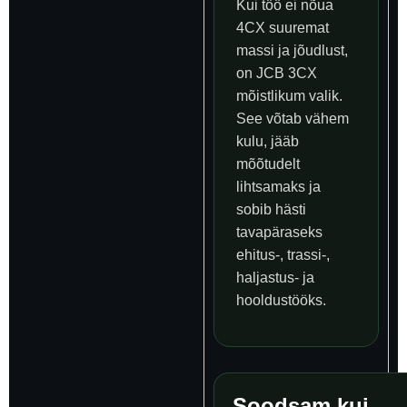
Kui töö ei nõua
4CX suuremat
massi ja jõudlust,
on JCB 3CX
mõistlikum valik.
See võtab vähem
kulu, jääb
mõõtudelt
lihtsamaks ja
sobib hästi
tavapäraseks
ehitus-, trassi-,
haljastus- ja
hooldustööks.
Soodsam kui