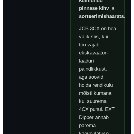
külmunud
pinnase kihv
ja
sorteerimishaarats
.
JCB 3CX on hea
valik siis, kui
töö vajab
ekskavaator-
laaduri
paindlikkust,
aga soovid
hoida rendikulu
mõistlikumana
kui suurema
4CX puhul. EXT
Dipper annab
parema
kaeveulatuse