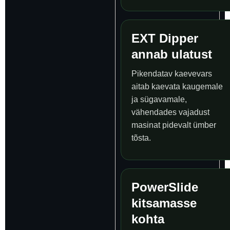
EXT Dipper
annab ulatust
Pikendatav kaevevars
aitab kaevata kaugemale
ja sügavamale,
vähendades vajadust
masinat pidevalt ümber
tõsta.
PowerSlide
kitsamasse
kohta