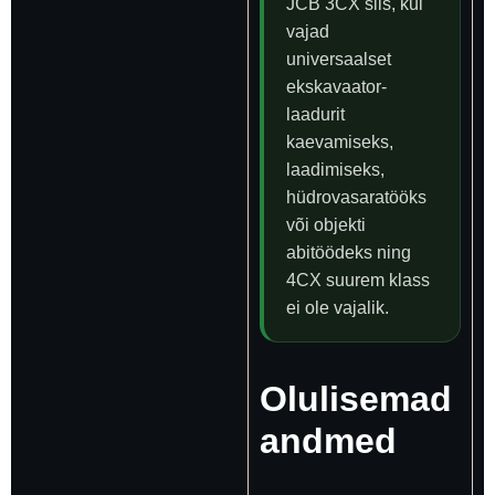
JCB 3CX siis, kui
vajad
universaalset
ekskavaator-
laadurit
kaevamiseks,
laadimiseks,
hüdrovasaratööks
või objekti
abitöödeks ning
4CX suurem klass
ei ole vajalik.
Olulisemad
andmed