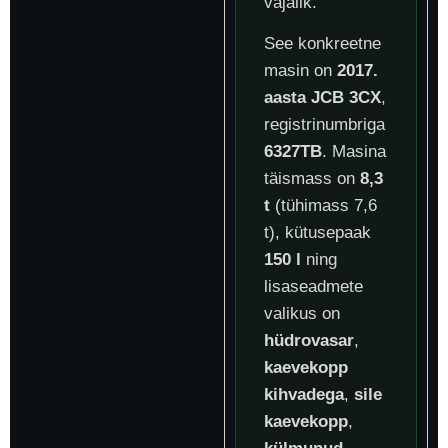
vajalik.
See konkreetne
masin on
2017.
aasta JCB 3CX
,
registrinumbriga
6327TB
. Masina
täismass on
8,3
t
(tühimass 7,6
t), kütusepaak
150 l
ning
lisaseadmete
valikus on
hüdrovasar
,
kaevekopp
kihvadega
,
sile
kaevekopp
,