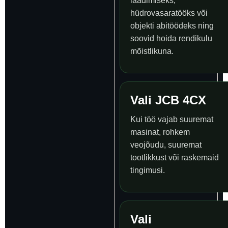
laadimiseks,
hüdrovasaratööks või
objekti abitöödeks ning
soovid hoida rendikulu
mõistlikuna.
Vali JCB 4CX
Kui töö vajab suuremat
masinat, rohkem
veojõudu, suuremat
tootlikkust või raskemaid
tingimusi.
Vali