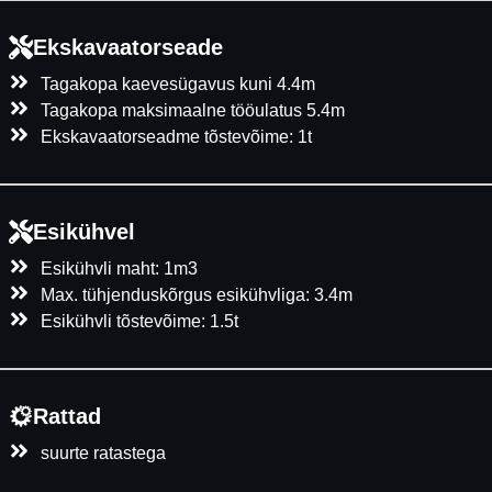
Ekskavaatorseade
Tagakopa kaevesügavus kuni 4.4m
Tagakopa maksimaalne tööulatus 5.4m
Ekskavaatorseadme tõstevõime: 1t
Esikühvel
Esikühvli maht: 1m3
Max. tühjenduskõrgus esikühvliga: 3.4m
Esikühvli tõstevõime: 1.5t
Rattad
suurte ratastega