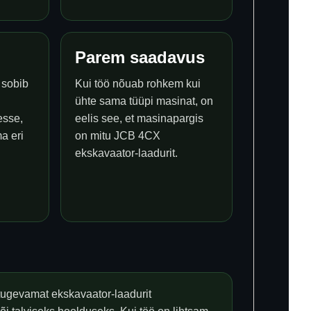
d
Parem saadavus
 sobib
Kui töö nõuab rohkem kui
ühte sama tüüpi masinat, on
esse,
eelis see, et masinapargis
a eri
on mitu JCB 4CX
ekskavaator-laadurit.
 tugevamat ekskavaator-laadurit