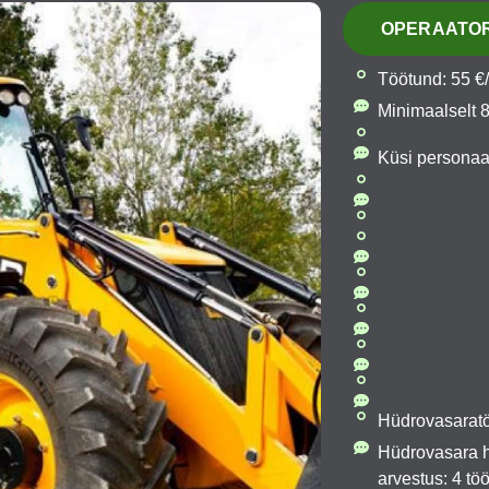
OPERAATOR
Töötund: 55 €
Minimaalselt 8
Küsi personaa
Hüdrovasaratö
Hüdrovasara h
arvestus: 4 t