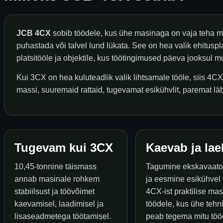
JCB 4CX
sobib töödele, kus ühe masinaga on vaja teha mit
puhastada või talvel lund lükata. See on hea valik ehitusplat
platsitööle ja objektile, kus töötingimused päeva jooksul 
Kui 3CX on hea kuluteadlik valik lihtsamale tööle, siis 4CX
massi, suuremaid rattaid, tugevamat esikühvlit, paremat lä
Tugevam kui 3CX
Kaevab ja lae
10,45-tonnine täismass
Tagumine ekskavaato
annab masinale rohkem
ja eesmine esikühvel
stabiilsust ja töövõimet
4CX-ist praktilise ma
kaevamisel, laadimisel ja
töödele, kus ühe tehn
lisaseadmetega töötamisel.
peab tegema mitu töö