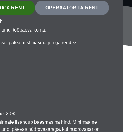
IGA RENT
OPERAATORITA RENT
/h
 tundi tööpäeva kohta.
lset pakkumist masina juhiga rendiks.
ö: 20 €
innale lisandub baasmasina hind. Minimaalne
öötundi päevas hüdrovasaraga, kui hüdrovasar on