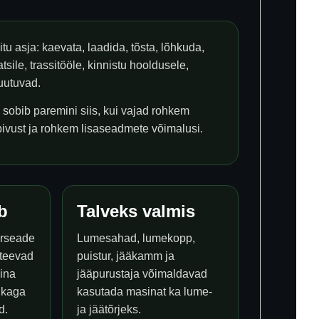
u asja: kaevata, laadida, tõsta, lõhkuda,
sile, trassitööle, kinnistu hooldusele,
muutuvad.
 sobib paremini siis, kui vajad rohkem
bivust ja rohkem lisaseadmete võimalusi.
b
Talveks valmis
rseade
Lumesahad, lumekopp,
 teevad
puistur, jääkamm ja
sina
jääpurustaja võimaldavad
ikaga
kasutada masinat ka lume-
d.
ja jäätõrjeks.