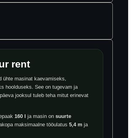
r rent
ad ühte masinat kaevamiseks,
eks hoolduseks. See on tugevam ja
päeva jooksul tuleb teha mitut erinevat
sepaak
160 l
ja masin on
suurte
gakopa maksimaalne tööulatus
5,4 m
ja