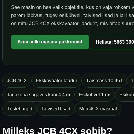
See masin on hea valik objektile, kus on vaja rohkem
parem läbivus, tugev esikühvel, talvised lisad ja lai l
on mitu JCB 4CX ekskavaator-laadurit, mis aitab suur
Küsi selle masina pakkumist
Helista: 5663 39
JCB 4CX
Ekskavaator-laadur
Täismass 10,45 t
T
Tagakopa sügavus kuni 4,4 m
Esikühvel 1 m³
Esikühv
Tõstehargid
Talvised lisad
Mitu 4CX masinat
Milleks JCB 4CX sobib?