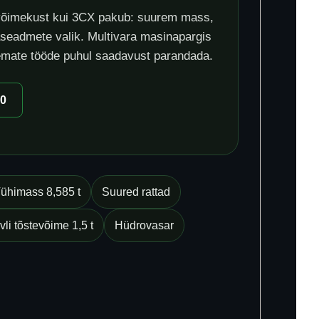
 võimekust kui 3CX pakub: suurem mass,
isaseadmete valik. Multivara masinapargis
emate tööde puhul saadavust parandada.
00
ühimass 8,585 t
Suured rattad
li tõstevõime 1,5 t
Hüdrovasar