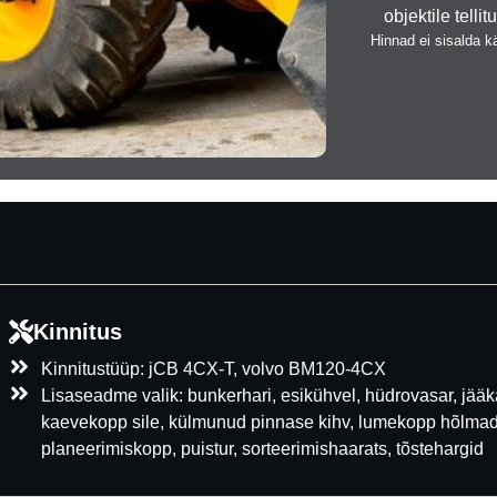
objektile tellit
Hinnad ei sisalda 
Kinnitus
Kinnitustüüp: jCB 4CX-T, volvo BM120-4CX
Lisaseadme valik: bunkerhari, esikühvel, hüdrovasar, jä
kaevekopp sile, külmunud pinnase kihv, lumekopp hõlmad
planeerimiskopp, puistur, sorteerimishaarats, tõstehargid