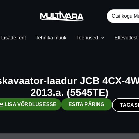
Lisade rent
Tehnika müük
Teenused
Ettevõttest
skavaator-laadur JCB 4CX-4W
2013.a. (5545TE)
LISA VÕRDLUSESSE
ESITA PÄRING
TAGASI