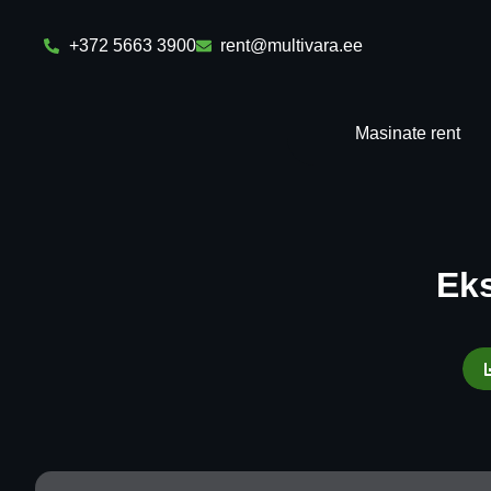
+372 5663 3900
rent@multivara.ee
Masinate rent
Ek