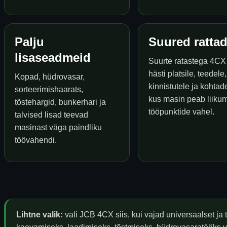
Palju
Suured ratta
lisaseadmeid
Suurte ratastega 4CX
hästi platsile, teedele,
Kopad, hüdrovasar,
kinnistutele ja kohtad
sorteerimishaarats,
kus masin peab liikum
tõstehargid, bunkerhari ja
tööpunktide vahel.
talvised lisad teevad
masinast väga paindliku
töövahendi.
Lihtne valik:
vali JCB 4CX siis, kui vajad universaalset ja