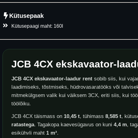
Kütusepaak
Kütusepaagi maht: 160l
JCB 4CX ekskavaator-laadu
JCB 4CX ekskavaator-laadur rent
sobib siis, kui vaj
laadimiseks, tõstmiseks, hüdrovasaratööks või talvis
mitmekülgsem valik kui väiksem 3CX, eriti siis, kui töö
töölõiku.
JCB 4CX täismass on
10,45 t
, tühimass
8,585 t
, kütu
ratastega
. Tagakopa kaevesügavus on kuni
4,4 m
, ta
esikühvli maht
1 m³
.