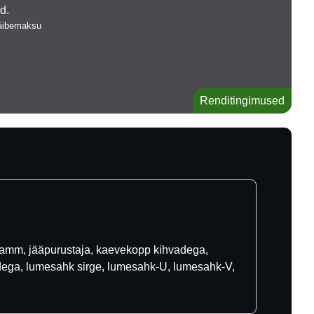
ud.
käibemaksu
Renditingimused
äkamm, jääpurustaja, kaevekopp kihvadega,
ega, lumesahk sirge, lumesahk-U, lumesahk-V,