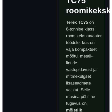
TC75
roomikeksk
Terex TC75
on
8-tonnise klassi
roomikekskavaator
töödele, kus on
vaja kompaktset
mõõtu, metall-
lintide
vastupidavust ja
mitmekülgset
lisaseadmete
valikut. Selle
masina põhiline
tugevus on
mõistlik