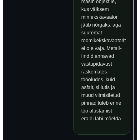
masin objektile,
kus väiksem
miniekskavaator
jääb nõrgaks, aga
suuremat
roomikekskavaatorit
ei ole vaja. Metall-
lindid annavad
vastupidavust
raskemates
tööoludes, kuid
asfalt, sillutis ja
muud viimistletud
pinnad tuleb enne
töö alustamist
eraldi läbi mõelda.