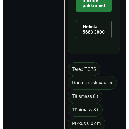
masina
pakkumist
Helista:
5663 3900
Terex TC75
Roomikekskavaator
Täismass 8 t
Tühimass 8 t
Pikkus 6,02 m