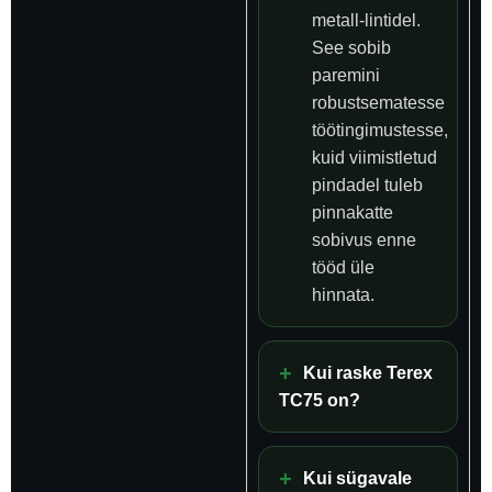
metall-lintidel.
See sobib
paremini
robustsematesse
töötingimustesse,
kuid viimistletud
pindadel tuleb
pinnakatte
sobivus enne
tööd üle
hinnata.
Kui raske Terex
TC75 on?
Kui sügavale