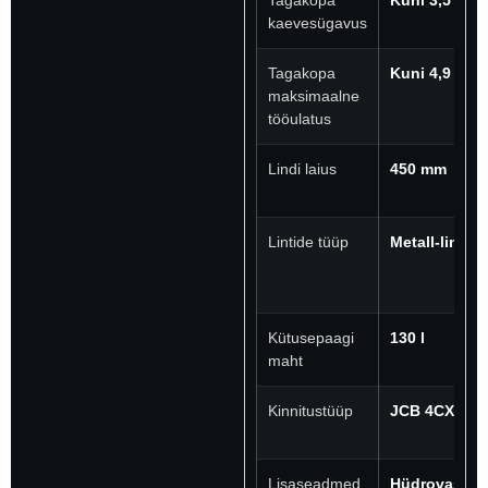
kaevesügavus
Tagakopa
Kuni 4,9 m
maksimaalne
tööulatus
Lindi laius
450 mm
Lintide tüüp
Metall-lindid
Kütusepaagi
130 l
maht
Kinnitustüüp
JCB 4CX-T
Lisaseadmed
Hüdrovasar,