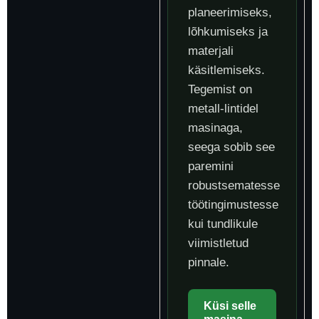
planeerimiseks,
lõhkumiseks ja
materjali
käsitlemiseks.
Tegemist on
metall-lintidel
masinaga,
seega sobib see
paremini
robustsematesse
töötingimustesse
kui tundlikule
viimistletud
pinnale.
Küsi selle