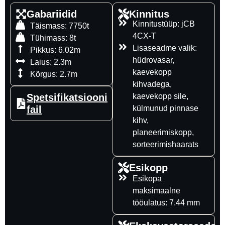
Gabariidid
Kinnitus
Kinnitustüüp: jCB
Täismass: 7750t
4CX-T
Tühimass: 8t
Lisaseadme valik:
Pikkus: 6.02m
hüdrovasar,
Laius: 2.3m
kaevekopp
Kõrgus: 2.7m
kihvadega,
Spetsifikatsiooni
kaevekopp sile,
fail
külmunud pinnase
kihv,
planeerimiskopp,
sorteerimishaarats
Esikopp
Esikopa
maksimaalne
tööulatus: 7.44 mm