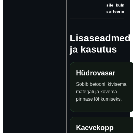
sile, külmun
sorteerimish
Lisaseadmed
ja kasutus
Hüdrovasar
Sobib betooni, kivisema
materjali ja kõvema
pinnase lõhkumiseks.
Kaevekopp