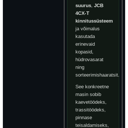
suurus
,
JCB
4CX-T
kinnitussüsteem
ja võimalus
kasutada
erinevaid
kopasid,
hüdrovasarat
ning
sorteerimishaaratsit.
See konkreetne
masin sobib
kaevetöödeks,
trassitöödeks,
pinnase
teisaldamiseks,