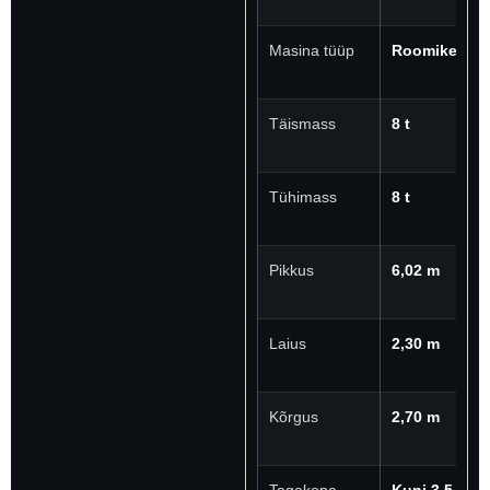
Masina tüüp
Roomikekska
Täismass
8 t
Tühimass
8 t
Pikkus
6,02 m
Laius
2,30 m
Kõrgus
2,70 m
Tagakopa
Kuni 3,5 m