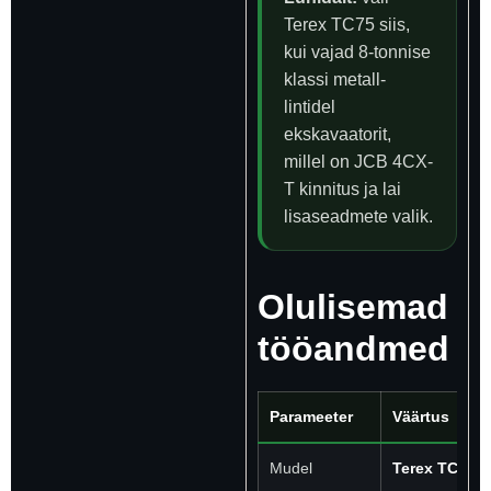
Terex TC75 siis,
kui vajad 8-tonnise
klassi metall-
lintidel
ekskavaatorit,
millel on JCB 4CX-
T kinnitus ja lai
lisaseadmete valik.
Olulisemad
tööandmed
Parameeter
Väärtus
Mudel
Terex TC75