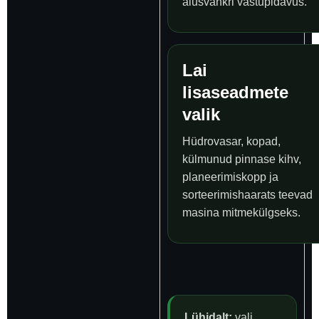
alusvankri vastupidavus.
Lai
lisaseadmete
valik
Hüdrovasar, kopad,
külmunud pinnase kihv,
planeerimiskopp ja
sorteerimishaarats teevad
masina mitmekülgseks.
Lühidalt:
vali