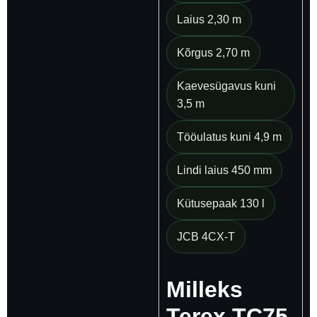
Laius 2,30 m
Kõrgus 2,70 m
Kaevesügavus kuni
3,5 m
Tööulatus kuni 4,9 m
Lindi laius 450 mm
Kütusepaak 130 l
JCB 4CX-T
Milleks
Terex TC75