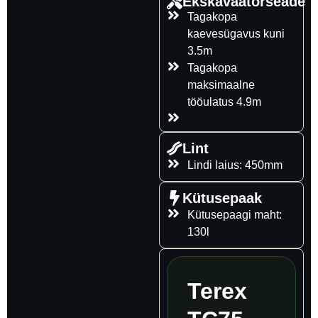
Ekskavaatorseade
Tagakopa
kaevesügavus kuni
3.5m
Tagakopa
maksimaalne
tööulatus 4.9m
Lint
Lindi laius: 450mm
Kütusepaak
Kütusepaagi maht:
130l
Terex