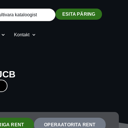
ESITA PÄRING
Kontakt
6JCB
IGA RENT
OPERAATORITA RENT