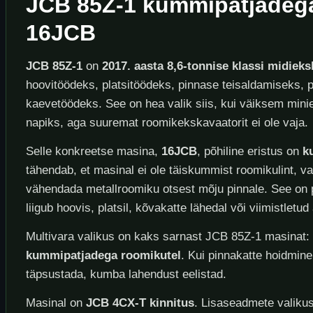
JCB 85Z-1 kummipatjadega
16JCB
JCB 85Z-1
on
2017. aasta 8,6-tonnise klassi midiek
hoovitöödeks, platsitöödeks, pinnase teisaldamiseks, p
kaevetöödeks. See on hea valik siis, kui väiksem minie
napiks, aga suuremat roomikekskavaatorit ei ole vaja.
Selle konkreetse masina,
16JCB
, põhiline eristus on
k
tähendab, et masinal ei ole täiskummist roomikulint, 
vähendada metallroomiku otsest mõju pinnale. See on p
liigub hoovis, platsil, kõvakatte lähedal või viimistletud
Multivara valikus on kaks sarnast JCB 85Z-1 masinat:
kummipatjadega roomikutel
. Kui pinnakatte hoidmine
täpsustada, kumba lahendust eelistad.
Masinal on
JCB 4CX-T kinnitus
. Lisaseadmete valiku