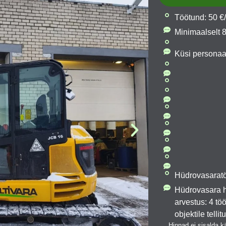
Töötund: 50 €
Minimaalselt 8
Küsi personaa
Hüdrovasaratö
Hüdrovasara h
arvestus: 4 t
objektile tellit
Hinnad ei sisalda 