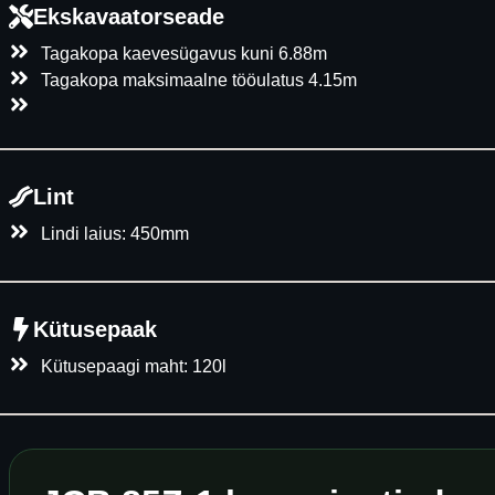
Ekskavaatorseade
Tagakopa kaevesügavus kuni 6.88m
Tagakopa maksimaalne tööulatus 4.15m
Lint
Lindi laius: 450mm
Kütusepaak
Kütusepaagi maht: 120l