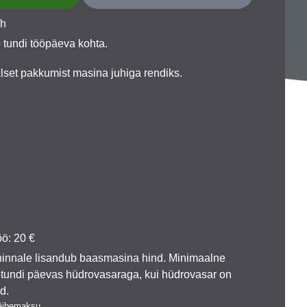
/h
 tundi tööpäeva kohta.
lset pakkumist masina juhiga rendiks.
ö: 20 €
innale lisandub baasmasina hind. Minimaalne
öötundi päevas hüdrovasaraga, kui hüdrovasar on
ud.
käibemaksu