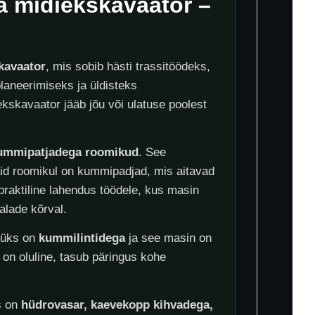
 midiekskavaator –
skavaator
, mis sobib hästi trassitöödeks,
laneerimiseks ja üldisteks
kskavaator jääb jõu või ulatuse poolest
ummipatjadega roomikud
. See
vaid roomikul on kummipadjad, mis aitavad
raktiline lahendus töödele, kus masin
 alade kõrval.
 üks on
kummilintidega
ja see masin on
 on oluline, tasub päringus kohe
s on
hüdrovasar, kaevekopp kihvadega,