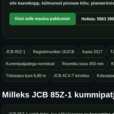
sile kaevekopp, külmunud pinnase kihv, planeerimi
Küsi selle masina pakkumist
Helista: 5663 39
JCB 85Z-1
Registrinumber 16JCB
Aasta 2017
T
Kummipatjadega roomikud
Roomiku laius 450 mm
K
Tööulatus kuni 6,88 m
JCB 4CX-T kinnitus
Kütusepa
Milleks JCB 85Z-1 kummipat