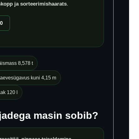
skopp ja sorteerimishaarats
.
00
äismass 8,578 t
aevesügavus kuni 4,15 m
ak 120 l
jadega masin sobib?