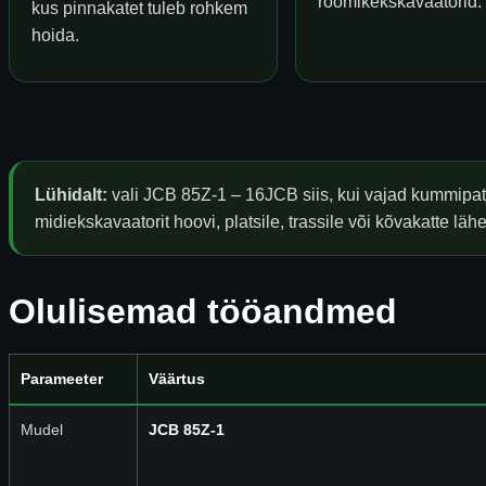
roomikekskavaatorid.
kus pinnakatet tuleb rohkem
hoida.
Lühidalt:
vali JCB 85Z-1 – 16JCB siis, kui vajad kummipat
midiekskavaatorit hoovi, platsile, trassile või kõvakatte lä
Olulisemad tööandmed
Parameeter
Väärtus
Mudel
JCB 85Z-1