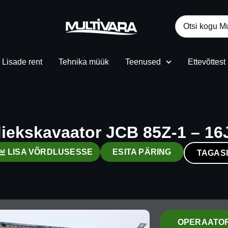
Lisade rent
Tehnika müük
Teenused
Ettevõttest
iekskavaator JCB 85Z-1 – 1
LISA VÕRDLUSESSE
ESITA PÄRING
TAGASI
OPERAATOR