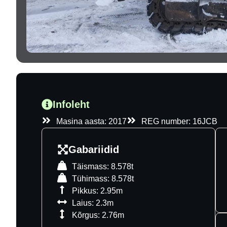
Infoleht
Masina aasta: 2017
REG number: 16JCB
Gabariidid
Täismass: 8.578t
Tühimass: 8.578t
Pikkus: 2.95m
Laius: 2.3m
Kõrgus: 2.76m