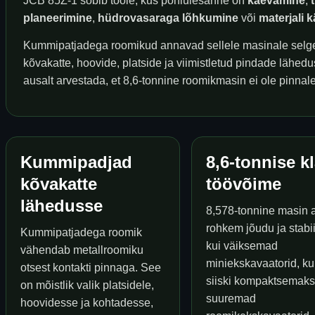
JCB 85Z-1 sobib tööle, kus põhiülesanne on
kaevamine
,
planeerimine
,
hüdrovasaraga lõhkumine
või
materjali 
Kummipatjadega roomikud annavad sellele masinale selge
kõvakatte, hoovide, platside ja viimistletud pindade lähed
ausalt arvestada, et 8,6-tonnine roomikmasin ei ole pinnale 
Kummipadjad
8,6-tonnise k
kõvakatte
töövõime
lähedusse
8,578-tonnine masin 
rohkem jõudu ja stabii
Kummipatjadega roomik
kui väiksemad
vähendab metallroomiku
miniekskavaatorid, ku
otsest kontakti pinnaga. See
siiski kompaktsemaks
on mõistlik valik platsidele,
suuremad
hoovidesse ja kohtadesse,