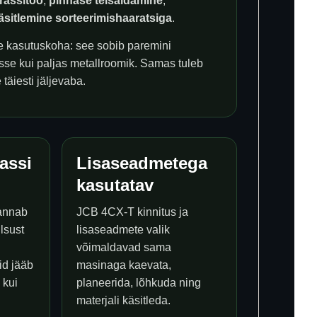
trassitöö
,
pinnase teisaldamine
,
käsitlemine sorteerimishaaratsiga
.
 kasutuskoha: see sobib paremini
usse kui paljas metallroomik. Samas tuleb
täiesti jäljevaba.
lassi
Lisaseadmetega
kasutatav
annab
JCB 4CX-T kinnitus ja
lsust
lisaseadmete valik
võimaldavad sama
id jääb
masinaga kaevata,
 kui
planeerida, lõhkuda ning
materjali käsitleda.