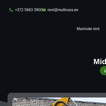
+372 5663 3900
rent@multivara.ee
Masinate rent
Mid